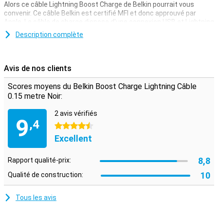
Alors ce câble Lightning Boost Charge de Belkin pourrait vous
convenir. Ce câble Belkin est certifié MFI et donc approuvé par
Apple. Le câble de charge dispose d'une connexion USB et Lightning
et peut supporter plus de 8000 flexions.
Description complète
Ce câble pour iPhone peut être utilisé pour charger votre appareil et
pour transférer des données entre votre ordinateur et votre iPhone
ou iPad. Le câble de chargement est de 15 cm, ce qui le rend
Avis de nos clients
abordable. Vous pouvez également choisir une variante d'un, deux
ou trois mètres.
Scores moyens du Belkin Boost Charge Lightning Câble
0.15 metre Noir:
2 avis vérifiés
9
,4
4.5 étoiles
Excellent
8,8
Rapport qualité-prix:
10
Qualité de construction:
Tous les avis