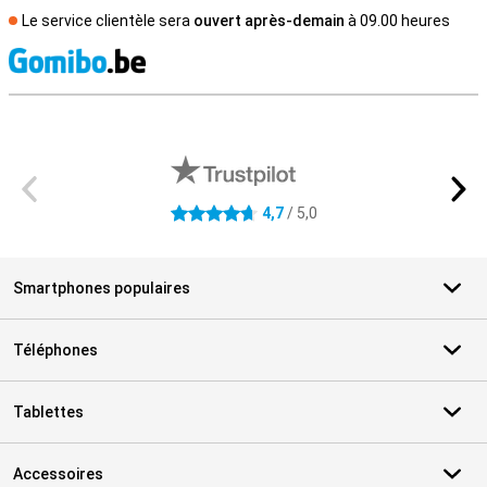
Le service clientèle sera
ouvert après-demain
à 09.00 heures
M
Avis externes des magasins
4,7
/ 5,0
4.7 étoiles
Smartphones populaires
Téléphones
Tablettes
Accessoires