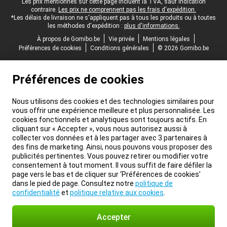
Pied-de-page légal
Les prix mentionnés sur cette page incluent la TVA, sauf indication
contraire.
Les prix ne comprennent pas les frais d'expédition.
*Les délais de livraison ne s'appliquent pas à tous les produits ou à toutes
les méthodes d'expédition :
plus d'informations.
À propos de Gomibo.be
Vie privée
Mentions légales
Préférences de cookies
Conditions générales
© 2026 Gomibo.be
Préférences de cookies
Nous utilisons des cookies et des technologies similaires pour
vous offrir une expérience meilleure et plus personnalisée. Les
cookies fonctionnels et analytiques sont toujours actifs. En
cliquant sur « Accepter », vous nous autorisez aussi à
collecter vos données et à les partager avec 3 partenaires à
des fins de marketing. Ainsi, nous pouvons vous proposer des
publicités pertinentes. Vous pouvez retirer ou modifier votre
consentement à tout moment. Il vous suffit de faire défiler la
page vers le bas et de cliquer sur ‘Préférences de cookies’
dans le pied de page. Consultez notre
politique de
confidentialité
et
politique relative aux cookies
.
Accepter