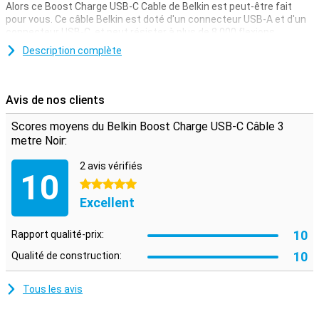
Alors ce Boost Charge USB-C Cable de Belkin est peut-être fait
pour vous. Ce câble Belkin est doté d'un connecteur USB-A et d'un
connecteur USB-C, et peut résister à plus de 8 000 flexions.
Ce câble USB-C sert à charger votre appareil et à transférer des
Description complète
données entre votre ordinateur et votre téléphone ou tablette. Le
câble de charge mesure trois mètres de long : vous n'avez donc
pas besoin d'être à proximité de votre prise de courant lorsque
Avis de nos clients
vous voulez utiliser votre appareil pendant la charge.
Scores moyens du Belkin Boost Charge USB-C Câble 3
metre Noir:
2 avis vérifiés
10
5 étoiles
Excellent
10
Rapport qualité-prix:
10
Qualité de construction:
Tous les avis