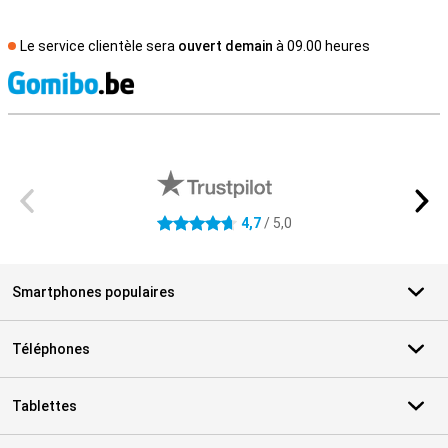
Le service clientèle sera
ouvert demain
à 09.00 heures
M
Avis externes des magasins
4,7
/ 5,0
4.7 étoiles
Smartphones populaires
Téléphones
Tablettes