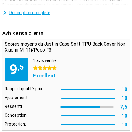
Elle permet également à votre appareil de rester beau car il ne sera
pas rayé.
Description complète
Bien sûr, vous voulez que votre appareil reste beau et avec cet étui,
tout ira bien. La housse arrière Just in Case Soft TPU Black est
proposée dans une couleur noire élégante en plastique magnifique
Avis de nos clients
!
Scores moyens du Just in Case Soft TPU Back Cover Noir
Xiaomi Mi 11i/Poco F3:
1 avis vérifié
9
,5
5 étoiles
Excellent
10
Rapport qualité-prix:
10
Ajustement:
7,5
Ressenti:
10
Conception:
10
Protection: