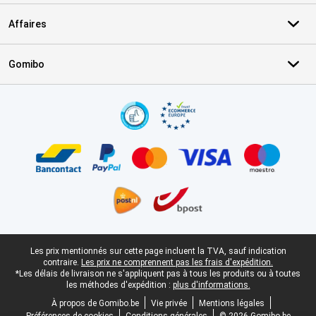
Affaires
Gomibo
Certificats, methodes de paiement, partenaires de services de livr
Pied-de-page légal
Les prix mentionnés sur cette page incluent la TVA, sauf indication
contraire.
Les prix ne comprennent pas les frais d'expédition.
*Les délais de livraison ne s'appliquent pas à tous les produits ou à toutes
les méthodes d'expédition :
plus d'informations.
À propos de Gomibo.be
Vie privée
Mentions légales