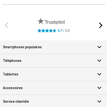
M
Avis externes des magasins
4,7
/ 5,0
4.7 étoiles
Smartphones populaires
Téléphones
Tablettes
Accessoires
Service clientèle