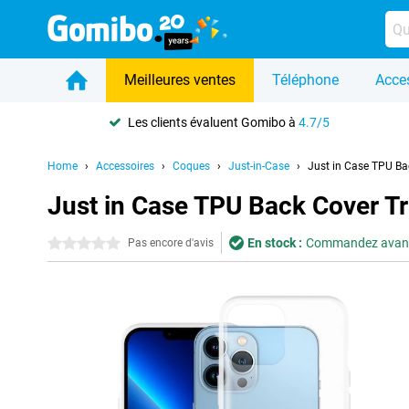
Meilleures ventes
Téléphone
Acce
Les clients évaluent Gomibo à
4.7/5
Home
Accessoires
Coques
Just-in-Case
Just in Case TPU Ba
Just in Case TPU Back Cover T
En stock :
Commandez avant 2
0 étoiles
Pas encore d'avis