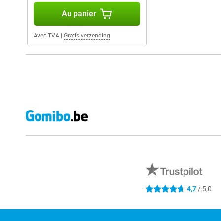
Au panier
Avec TVA
|
Gratis verzending
Avis externes des magasins
4,7
/ 5,0
4.7 étoiles