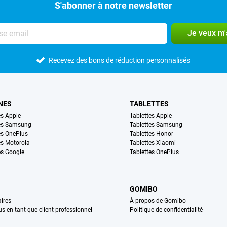
S'abonner à notre newsletter
Je veux m
Recevez des bons de réduction personnalisés
NES
TABLETTES
s Apple
Tablettes Apple
es Samsung
Tablettes Samsung
s OnePlus
Tablettes Honor
s Motorola
Tablettes Xiaomi
s Google
Tablettes OnePlus
GOMIBO
ires
À propos de Gomibo
us en tant que client professionnel
Politique de confidentialité