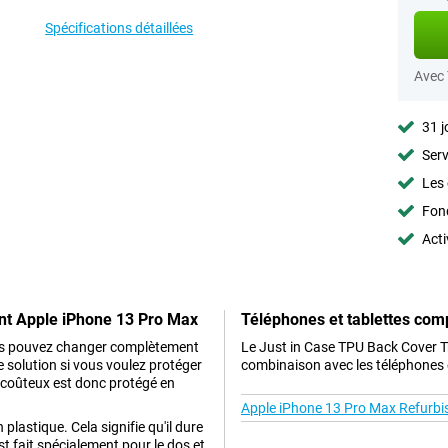
Spécifications détaillées
Avec
31 j
Serv
Les 
Fon
Acti
nt Apple iPhone 13 Pro Max
Téléphones et tablettes com
ous pouvez changer complètement
Le Just in Case TPU Back Cover 
e solution si vous voulez protéger
combinaison avec les téléphones e
coûteux est donc protégé en
Apple iPhone 13 Pro Max Refurbi
 plastique. Cela signifie qu'il dure
st fait spécialement pour le dos et