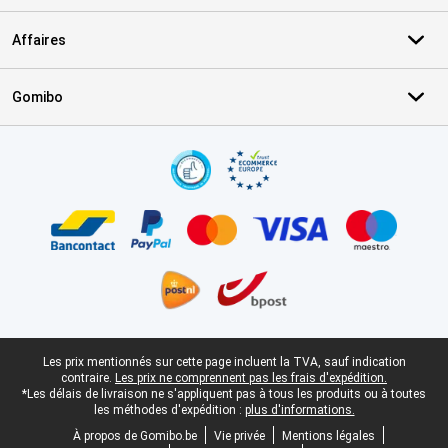
Affaires
Gomibo
Certificats, methodes de paiement, partenaires de services de livr
Pied-de-page légal
Les prix mentionnés sur cette page incluent la TVA, sauf indication
contraire.
Les prix ne comprennent pas les frais d'expédition.
*Les délais de livraison ne s'appliquent pas à tous les produits ou à toutes
les méthodes d'expédition :
plus d'informations.
À propos de Gomibo.be
Vie privée
Mentions légales