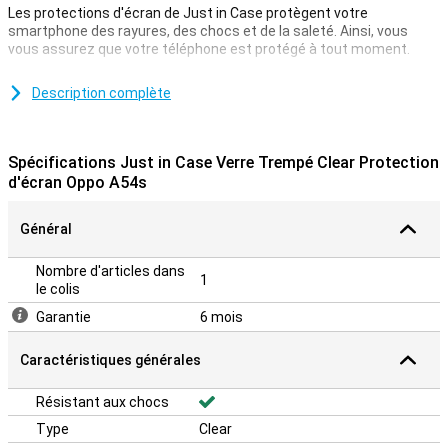
Les protections d'écran de Just in Case protègent votre
smartphone des rayures, des chocs et de la saleté. Ainsi, vous
vous assurez que votre téléphone est protégé à tout moment.
Vous cherchez une protection d'écran pour votre Oppo A54s ? Ce
film de protection transparent est une excellente option pour tenir
Description complète
votre téléphone à l'abri de la saleté, la poussière et des objets
pointus, sans gêner votre navigation. De cette façon, vous évitez
de rayer l'écran. Vous cherchez la meilleure protection d'écran pour
Spécifications Just in Case Verre Trempé Clear Protection
votre Oppo A54s ? Choisissez un film de protection en verre.
d'écran Oppo A54s
Naturellement plus solide que le plastique, le verre protège non
seulement des rayures mais aussi des fissures. Notez toutefois
que le prix est donc généralement plus élevé que celui des
Général
alternatives en plastique.
Nombre d'articles dans
1
le colis
Garantie
6 mois
Caractéristiques générales
Résistant aux chocs
Type
Clear