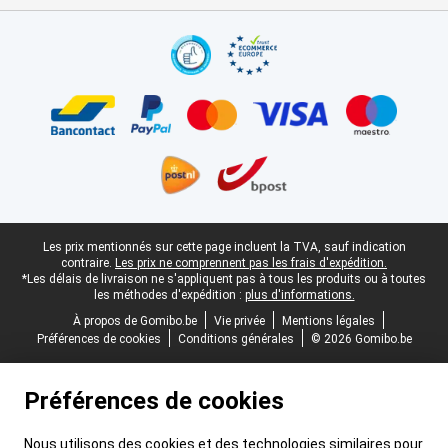
Certificats, methodes de paiement, partenaires de services de livr
Pied-de-page légal
Les prix mentionnés sur cette page incluent la TVA, sauf indication
contraire.
Les prix ne comprennent pas les frais d'expédition.
*Les délais de livraison ne s'appliquent pas à tous les produits ou à toutes
les méthodes d'expédition :
plus d'informations.
À propos de Gomibo.be
Vie privée
Mentions légales
Préférences de cookies
Conditions générales
© 2026 Gomibo.be
Préférences de cookies
Nous utilisons des cookies et des technologies similaires pour