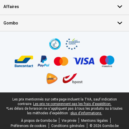
Affaires
Gomibo
Certificats, methodes de paiement, partenaires de services de livr
Pied-de-page légal
Les prix mentionnés sur cette page incluent la TVA, sauf indication
contraire.
Les prix ne comprennent pas les frais d'expédition.
*Les délais de livraison ne s'appliquent pas à tous les produits ou à toutes
les méthodes d'expédition :
plus d'informations.
À propos de Gomibo.be
Vie privée
Mentions légales
Préférences de cookies
Conditions générales
© 2026 Gomibo.be