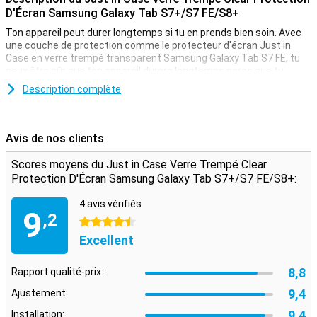
D'Écran Samsung Galaxy Tab S7+/S7 FE/S8+
Ton appareil peut durer longtemps si tu en prends bien soin. Avec
une couche de protection comme le protecteur d'écran Just in
Case en verre trempé transparent Samsung Galaxy Tab S7 FE, tu
peux être sûr que ton appareil durera longtemps parce que tu
gardes l'écran sans dommages !
Description complète
Ce protecteur d'écran Just in Case en verre trempé transparent
Samsung Galaxy Tab S7 FE est fabriqué en verre trempé, ce qui
signifie qu'il est très résistant et qu'il protège donc extrêmement
Avis de nos clients
bien l'écran de ton Samsung Galaxy Tab S7 FE contre la saleté et
les rayures.
Scores moyens du Just in Case Verre Trempé Clear
Ce protecteur d'écran transparent est précisément adapté à ton
Protection D'Écran Samsung Galaxy Tab S7+/S7 FE/S8+:
écran. Cela le rend presque invisible.
**Certains écrans sont légèrement arrondis sur les côtés. Cela
4 avis vérifiés
9
signifie qu'un protecteur d'écran ne s'adapte pas jusqu'au bord,
,2
4.5 étoiles
mais seulement sur la partie qui est plate. Il peut donc arriver qu'un
Excellent
protecteur d'écran soit légèrement plus petit que l'écran. Pour des
conseils pratiques, regarde la vidéo ci-dessous.
8,8
Rapport qualité-prix:
9,4
Ajustement:
9,4
Installation: