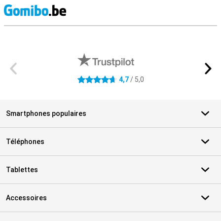
M
Avis externes des magasins
4,7
/ 5,0
4.7 étoiles
Smartphones populaires
Téléphones
Tablettes
Accessoires