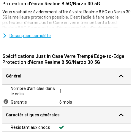
Protection d'écran Realme 8 5G/Narzo 30 5G
Vous souhaitez évidemment offrir à votre Realme 8 5G ou Narzo 30
5G la meilleure protection possible. C'est facile à faire avec le
protecteur d'écran Just in Case en verre trempé bord à bord
Realme 8 5G. Ce protecteur d'écran empêche d'endommager
l'écran de votre appareil.
Description complète
Pour éviter les fissures et les rayures sur votre écran, vous devez
être protégé. Le protecteur d'écran Just in Case en verre trempé
bord à bord Realme 8 5G vous offre la protection optimale dont
Spécifications Just in Case Verre Trempé Edge-to-Edge
vous avez besoin ! La raison pour laquelle ce screenprotector offre
Protection d'écran Realme 8 5G/Narzo 30 5G
une si bonne protection est qu'il s'agit d'un verre à couverture
totale. Cela signifie que l'ensemble de l'écran de votre téléphone
est protégé contre les chutes et les chocs.
Général
**Le screenprotector vient sur le bord de votre smartphone et
peut donc gêner avec un étui. Le screenprotector ne peut donc pas
Nombre d'articles dans
1
être utilisé avec tous les étuis.
le colis
Garantie
6 mois
Caractéristiques générales
Résistant aux chocs