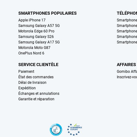
SMARTPHONES POPULAIRES
TÉLÉPHO
Apple iPhone 17
Smartphone
Samsung Galaxy A57 5G
Smartphon
Motorola Edge 60 Pro
Smartphone
Samsung Galaxy S26
Smartphone
Samsung Galaxy A17 5G
Smartphone
Motorola Moto G87
OnePlus Nord 6
SERVICE CLIENTÈLE
AFFAIRES
Paiement
Gomibo Affa
État des commandes
Inscrivez-vo
Délai de livraison
Expédition
Échanges et annulations
Garantie et réparation
Certificats, methodes de paiement, partenaires de services de livraiso