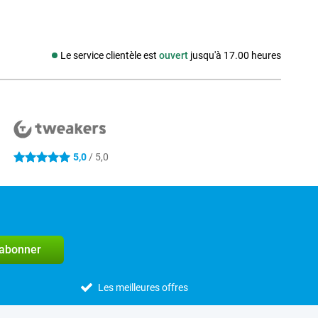
Le service clientèle est
ouvert
jusqu'à 17.00 heures
Média social
5,0
/ 5,0
5 étoiles
'abonner
Les meilleures offres