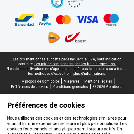
Pied-de-page légal
Les prix mentionnés sur cette page incluent la TVA, sauf indication
contraire.
Les prix ne comprennent pas les frais d'expédition.
*Les délais de livraison ne s'appliquent pas à tous les produits ou à toutes
les méthodes d'expédition :
plus d'informations.
À propos de Gomibo.be
Vie privée
Mentions légales
Préférences de cookies
Conditions générales
© 2026 Gomibo.be
Préférences de cookies
Nous utilisons des cookies et des technologies similaires pour
vous offrir une expérience meilleure et plus personnalisée. Les
cookies fonctionnels et analytiques sont toujours actifs. En