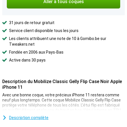
Aller à tous coques
31 jours de retour gratuit
Service client disponible tous les jours
Les clients attribuent une note de 10 à Gomibo.be sur
Tweakers.net
Fondée en 2006 aux Pays-Bas
Active dans 30 pays
Description du Mobilize Classic Gelly Flip Case Noir Apple
iPhone 11
Avec une bonne coque, votre précieux iPhone 11 restera comme
neuf plus longtemps. Cette coque Mobilize Classic Gelly Flip Case
protège votre téléphone de tous les côtés. L'étui flip est fabriqué
en cuir PU élégant et s'ouvre de haut en bas. L'étui interne en TPU
offre une protection et une résistance supplémentaires.
Description complète
À l'intérieur de cet étui pour iPhone 11 se trouve une fente où vous