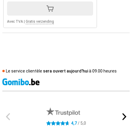
Avec TVA
|
Gratis verzending
Le service clientèle
sera ouvert aujourd'hui
à 09.00 heures
M
Avis externes des magasins
4,7
/ 5,0
4.7 étoiles