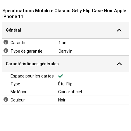
pouvez ranger une carte ou une carte de visite. Pratique si vous
souhaitez sortir avec seulement votre iPhone et votre carte
Spécifications Mobilize Classic Gelly Flip Case Noir Apple
bancaire. Une fermeture magnétique sur le dessus permet de
iPhone 11
s'assurer que le flip cover ne s'ouvre pas facilement.
Général
Garantie
1 an
Type de garantie
Carry In
Caractéristiques générales
Espace pour les cartes
Type
Étui Flip
Matériau
Cuir artificiel
Couleur
Noir