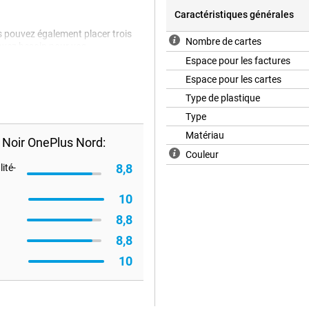
Caractéristiques générales
s pouvez également placer trois
Nombre de cartes
 avez besoin pour vos
lus Nord. Ce rabat se ferme à
Espace pour les factures
es boutons-pression ou des
Espace pour les cartes
Type de plastique
Type
Matériau
 Noir OnePlus Nord:
Couleur
8,8
ité-
10
8,8
8,8
10