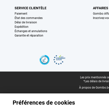
SERVICE CLIENTÈLE
AFFAIRES
Paiement
Gomibo Affa
État des commandes
Inscrivez-vo
Délai de livraison
Expédition
Échanges et annulations
Garantie et réparation
Certificats, methodes de paiement, partenaires de services de livraiso
Pied-de-page légal
Les prix mentionnés su
*Les délais de livr
À propos de Gomibo.b
Préférences de cookies