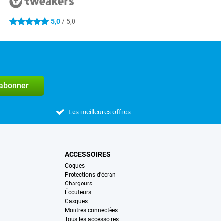
5,0
/ 5,0
5 étoiles
'abonner
Les meilleures offres
ACCESSOIRES
Coques
Protections d'écran
Chargeurs
Écouteurs
Casques
Montres connectées
Tous les accessoires