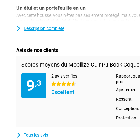
Un étui et un portefeuille en un
Avec cette housse, vous n'êtes pas seulement protégé, mais vou
cartes dans le rabat de l'étui. Ainsi, vous avez tout ce dont vous
déplacements au même endroit, à savoir dans votre housse OneP
Description complète
l'aide d'un aimant, vous n'avez donc pas à vous embêter avec d
fermetures auto-agrippantes.
Avis de nos clients
Scores moyens du Mobilize Cuir Pu Book Coque
2 avis vérifiés
Rapport qual
9
,3
prix:
4.5 étoiles
Ajustement:
Excellent
Ressenti:
Conception:
Protection:
Tous les avis