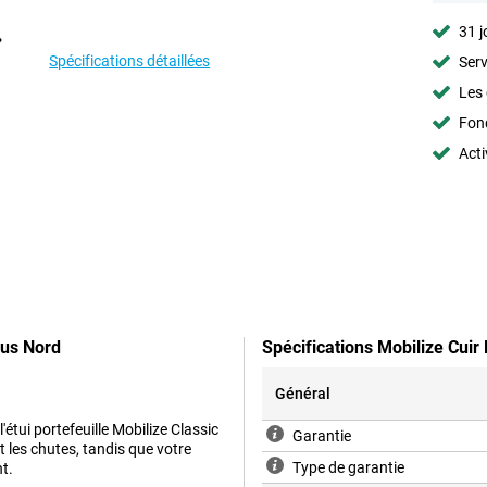
31 j
Spécifications détaillées
Serv
Les 
Fon
Acti
lus Nord
Spécifications Mobilize Cui
Général
'étui portefeuille Mobilize Classic
Garantie
t les chutes, tandis que votre
Type de garantie
t.