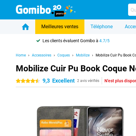
Meilleures ventes
Téléphone
Acce
Les clients évaluent Gomibo à
4.7/5
Home
Accessoires
Coques
Mobilize
Mobilize Cuir Pu Book C
Mobilize Cuir Pu Book Coque N
9,3
Excellent
N'est plus dispo
4.5 étoiles
2 avis vérifiés