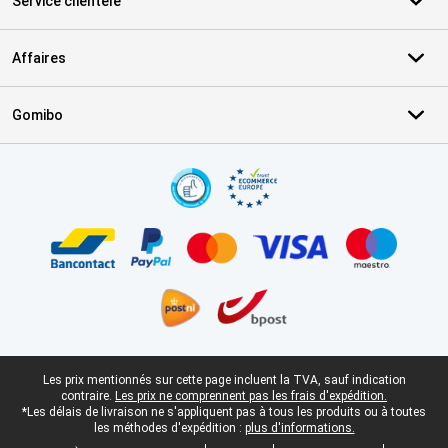
Service clientèle
Affaires
Gomibo
Certificats, methodes de paiement, partenaires de services de livr
Pied-de-page légal
Les prix mentionnés sur cette page incluent la TVA, sauf indication
contraire.
Les prix ne comprennent pas les frais d'expédition.
*Les délais de livraison ne s'appliquent pas à tous les produits ou à toutes
les méthodes d'expédition :
plus d'informations.