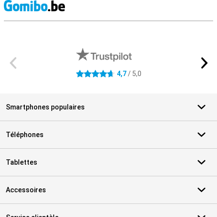
M
Avis externes des magasins
4,7
/ 5,0
4.7 étoiles
Smartphones populaires
Téléphones
Tablettes
Accessoires