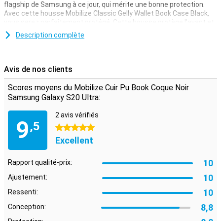
flagship de Samsung à ce jour, qui mérite une bonne protection.
Avec cette housse Mobilize Classic Gelly Wallet Book Case Black,
vous serez parfaitement protégé. Cette housse protège l'avant et
l'arrière de votre appareil.
Description complète
Outre le fait que cette housse protège bien votre téléphone des
rayures et des chocs, c'est aussi un porte-monnaie ! Vous pouvez
ranger jusqu'à 3 cartes dans cet étui TPU noir très pratique. Cet
Avis de nos clients
étui est conçu de manière à ce que tous vos boutons et ports
restent fonctionnels.
Scores moyens du Mobilize Cuir Pu Book Coque Noir
Samsung Galaxy S20 Ultra:
2 avis vérifiés
9
,5
5 étoiles
Excellent
10
Rapport qualité-prix:
10
Ajustement:
10
Ressenti:
8,8
Conception: