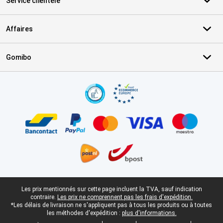
Service clientèle
Affaires
Gomibo
Certificats, methodes de paiement, partenaires de services de livr
Pied-de-page légal
Les prix mentionnés sur cette page incluent la TVA, sauf indication
contraire.
Les prix ne comprennent pas les frais d'expédition.
*Les délais de livraison ne s'appliquent pas à tous les produits ou à toutes
les méthodes d'expédition :
plus d'informations.