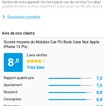
l'arrière de votre appareil. Ce n'est pas le cas de cet étui ! Le rabat
supplémentaire protège également votre écran tactile afin qu'il ne
soit pas rayé. Le matériau plastique de l'étui offre une couche de
protection supplémentaire solide lorsque vous faites tomber votre
Description complète
appareil de manière inattendue.
Offrez à votre téléphone non seulement une protection optimale
contre la saleté et les rayures. Faites-le briller avec cet étui noir !
Avis de nos clients
Vous préférez sortir en étant minimaliste ? Alors choisissez un
étui pour smartphone qui vous permet d'emporter des cartes et
Scores moyens du Mobilize Cuir PU Book Case Noir Apple
des notes. De cette façon, vous avez tout à portée de main tout en
iPhone 13 Pro:
étant protégé de manière optimale.
2 avis vérifiés
8
,0
4 étoiles
Très bien
7,5
Rapport qualité-prix:
7,5
Ajustement:
8,8
Ressenti:
8,8
Conception: