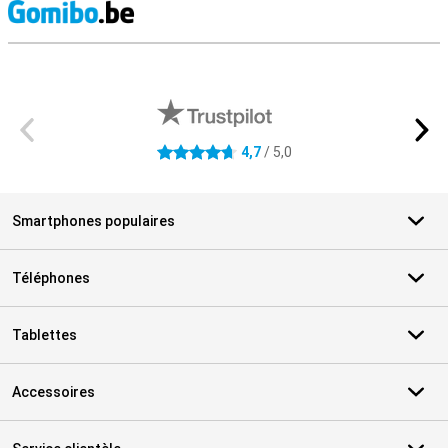
M
Avis externes des magasins
4,7
/ 5,0
4.7 étoiles
Smartphones populaires
Téléphones
Tablettes
Accessoires