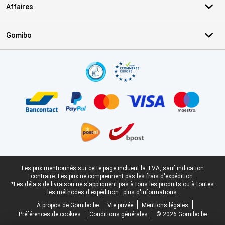
Affaires
Gomibo
Certificats, methodes de paiement, partenaires de services de livr
Pied-de-page légal
Les prix mentionnés sur cette page incluent la TVA, sauf indication
contraire.
Les prix ne comprennent pas les frais d'expédition.
*Les délais de livraison ne s'appliquent pas à tous les produits ou à toutes
les méthodes d'expédition :
plus d'informations.
À propos de Gomibo.be
Vie privée
Mentions légales
Préférences de cookies
Conditions générales
© 2026 Gomibo.be