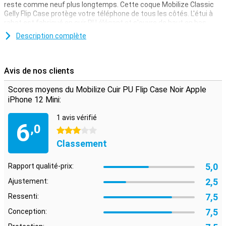
reste comme neuf plus longtemps. Cette coque Mobilize Classic
Gelly Flip Case protège votre téléphone de tous les côtés. L'étui à
rabat est fabriqué en cuir PU élégant et s'ouvre de haut en bas.
L'étui interne en TPU offre une protection et une résistance
Description complète
supplémentaires.
À l'intérieur de l'étui pour iPhone 12 Mini se trouve une fente où
vous pouvez ranger une carte ou une carte de visite. Pratique si
Avis de nos clients
vous voulez sortir avec seulement votre iPhone et votre carte
bancaire. Une fermeture magnétique sur le dessus empêche le flip
Scores moyens du Mobilize Cuir PU Flip Case Noir Apple
cover de s'ouvrir.
iPhone 12 Mini:
1 avis vérifié
6
,0
3 étoiles
Classement
5,0
Rapport qualité-prix:
2,5
Ajustement:
7,5
Ressenti:
7,5
Conception: