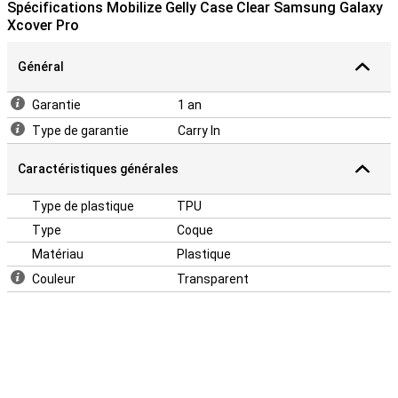
Spécifications Mobilize Gelly Case Clear Samsung Galaxy
Cette coque abordable du Samsung Galaxy Xcover Pro est
Xcover Pro
fabriquée dans un matériau qui conserve sa forme : TPU. Il est
également flexible, de sorte que vous pouvez facilement cliquer la
housse sur votre smartphone et elle reste en place. En outre, tous
Général
les boutons et toutes les fonctions peuvent encore être utilisés.
Garantie
1 an
Type de garantie
Carry In
Caractéristiques générales
Type de plastique
TPU
Type
Coque
Matériau
Plastique
Couleur
Transparent