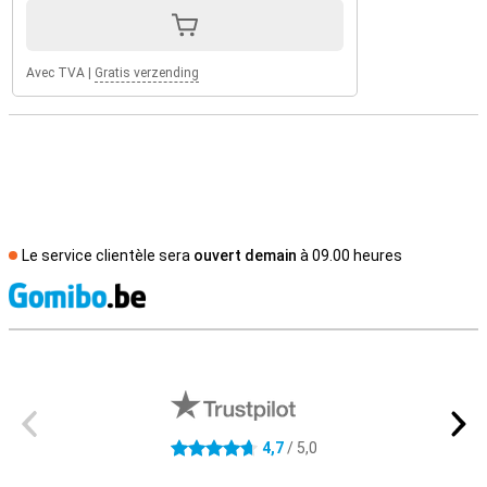
Avec TVA
|
Gratis verzending
Le service clientèle sera
ouvert demain
à 09.00 heures
M
Avis externes des magasins
4,7
/ 5,0
4.7 étoiles