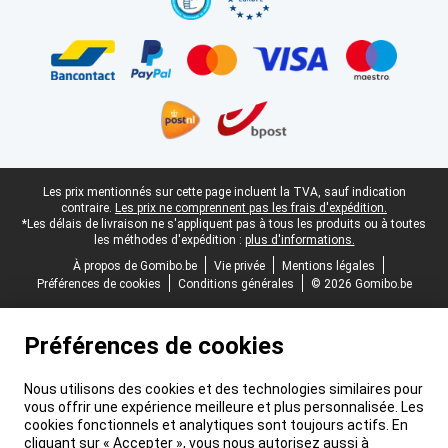
Pied-de-page légal
Les prix mentionnés sur cette page incluent la TVA, sauf indication
contraire.
Les prix ne comprennent pas les frais d'expédition.
*Les délais de livraison ne s'appliquent pas à tous les produits ou à toutes
les méthodes d'expédition :
plus d'informations.
À propos de Gomibo.be
Vie privée
Mentions légales
Préférences de cookies
Conditions générales
© 2026 Gomibo.be
Préférences de cookies
Nous utilisons des cookies et des technologies similaires pour
vous offrir une expérience meilleure et plus personnalisée. Les
cookies fonctionnels et analytiques sont toujours actifs. En
cliquant sur « Accepter », vous nous autorisez aussi à