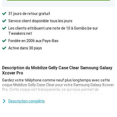
31 jours de retour gratuit
Service client disponible tous les jours
Les clients attribuent une note de 10 à Gomibo.be sur
Tweakers.net
Fondée en 2006 aux Pays-Bas
Active dans 30 pays
Description du Mobilize Gelly Case Clear Samsung Galaxy
Xcover Pro
Gardez votre téléphone comme neuf plus longtemps avec cette
coque Mobilize Gelly Case Clear pour votre Samsung Galaxy Xcover
Pro. Cette coque est transparente, ce qui vous permet de
continuer à profiter du design de votre smartphone. Grâce aux
bords relevés, votre appareil ne repose jamais sur l'écran, ce qui
Description complète
signifie qu'il ne sera pas rayé de cette façon.
Matériau flexible