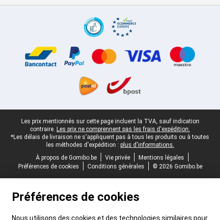
Certificats, methodes de paiement, partenaires de services de livr
Pied-de-page légal
Les prix mentionnés sur cette page incluent la TVA, sauf indication
contraire.
Les prix ne comprennent pas les frais d'expédition.
*Les délais de livraison ne s'appliquent pas à tous les produits ou à toutes
les méthodes d'expédition :
plus d'informations.
À propos de Gomibo.be
Vie privée
Mentions légales
Préférences de cookies
Conditions générales
© 2026 Gomibo.be
Préférences de cookies
Nous utilisons des cookies et des technologies similaires pour