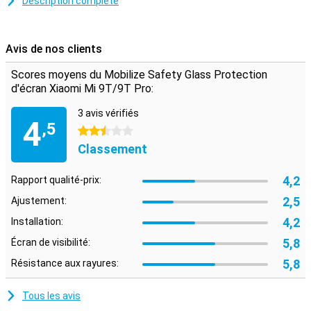
Description complète
Xiaomi Mi 9T (Pro). Le verre empêche les rayures et les bosses
disgracieuses causées par les chutes, les objets clairs, le sable ou
la saleté. Utilisez également un étui si vous souhaitez protéger
l'ensemble de votre téléphone.
Avis de nos clients
Facile à installer
Scores moyens du Mobilize Safety Glass Protection
Cette protection d'écran Xiaomi Mi 9T (Pro) est faite de verre.
d'écran Xiaomi Mi 9T/9T Pro:
L'avantage est que vous pouvez facilement appliquer la couche de
protection. Le verre adhère plus facilement que le plastique. Vous
3 avis vérifiés
4
utilisez les instructions sur l'emballage ou la vidéo ci-dessous pour
,5
2.5 étoiles
placer correctement le protecteur d'écran.
Classement
Attention !
4,2
Rapport qualité-prix:
Certains écrans sont légèrement arrondis sur les côtés. Cela
signifie qu'une protection d'écran ne s'adaptera pas jusqu'au bord,
2,5
Ajustement:
mais seulement sur la partie plate. Il peut donc arriver qu'une
protection d'écran soit légèrement plus petite que l'écran.
4,2
Installation:
5,8
Écran de visibilité:
5,8
Résistance aux rayures:
Tous les avis