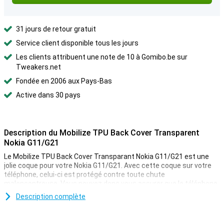
31 jours de retour gratuit
Service client disponible tous les jours
Les clients attribuent une note de 10 à Gomibo.be sur
Tweakers.net
Fondée en 2006 aux Pays-Bas
Active dans 30 pays
Description du Mobilize TPU Back Cover Transparent
Nokia G11/G21
Le Mobilize TPU Back Cover Transparant Nokia G11/G21 est une
jolie coque pour votre Nokia G11/G21. Avec cette coque sur votre
téléphone, celui-ci est protégé contre toute chute
malencontreuse. Vous pouvez donc vous assurer que le téléphone
reste en bon état le plus longtemps possible ! Cette coque assure
Description complète
à la fois protection et transparence pour protéger votre appareil
des dommages les plus fréquents, comme les chutes, les chocs
et les rayures. Grâce à sa matière transparente, vous pouvez