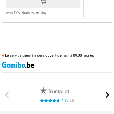
Avec TVA
|
Gratis verzending
Le service clientèle sera
ouvert demain
à 09.00 heures
M
Avis externes des magasins
4,7
/ 5,0
4.7 étoiles