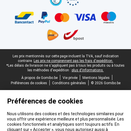
Pied-de-page légal
Les prix mentionnés sur cette page incluent la TVA, sauf indication
contraire.
Les prix ne comprennent pas les frais d'expédition.
*Les délais de livraison ne s'appliquent pas à tous les produits ou à toutes
les méthodes d'expédition :
plus d'informations.
À propos de Gomibo.be
Vie privée
Mentions légales
Préférences de cookies
Conditions générales
© 2026 Gomibo.be
Préférences de cookies
Nous utilisons des cookies et des technologies similaires pour
vous offrir une expérience meilleure et plus personnalisée. Les
cookies fonctionnels et analytiques sont toujours actifs. En
cliquant sur « Accepter », vous nous autorisez aussi à