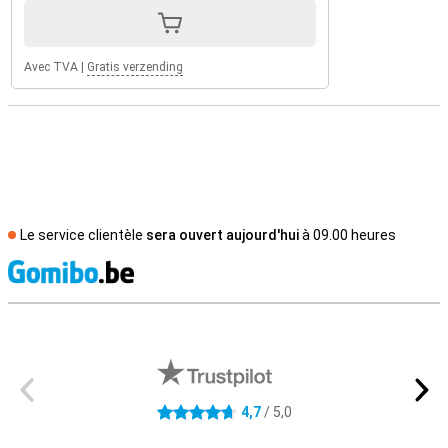
Avec TVA
|
Gratis verzending
Le service clientèle
sera ouvert aujourd'hui
à 09.00 heures
M
Avis externes des magasins
4,7
/ 5,0
4.7 étoiles