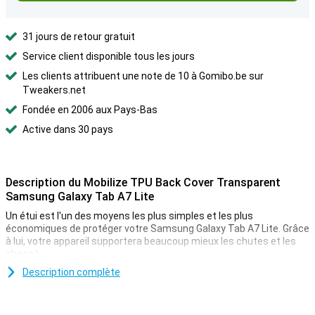
31 jours de retour gratuit
Service client disponible tous les jours
Les clients attribuent une note de 10 à Gomibo.be sur
Tweakers.net
Fondée en 2006 aux Pays-Bas
Active dans 30 pays
Description du Mobilize TPU Back Cover Transparent
Samsung Galaxy Tab A7 Lite
Un étui est l'un des moyens les plus simples et les plus
économiques de protéger votre Samsung Galaxy Tab A7 Lite. Grâce
à lui, votre appareil supportera beaucoup mieux les chutes et les
chocs !
Cet étui a de la place pour quelques cartes et de l'argent. Ainsi,
Description complète
vous avez tout ce dont vous avez besoin avec vous et vous n'avez
pas besoin de transporter trop de choses. Vous aimez la
transparence ? Alors choisissez un étui qui est transparent. Cela