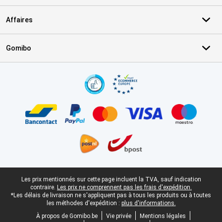
Affaires
Gomibo
Certificats, methodes de paiement, partenaires de services de livr
Pied-de-page légal
Les prix mentionnés sur cette page incluent la TVA, sauf indication
contraire.
Les prix ne comprennent pas les frais d'expédition.
*Les délais de livraison ne s'appliquent pas à tous les produits ou à toutes
les méthodes d'expédition :
plus d'informations.
À propos de Gomibo.be
Vie privée
Mentions légales