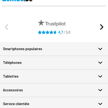
M
Avis externes des magasins
4,7
/ 5,0
4.7 étoiles
Smartphones populaires
Téléphones
Tablettes
Accessoires
Service clientèle