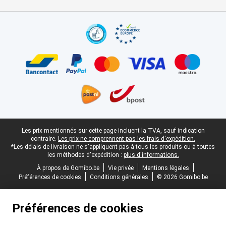
Certificats, methodes de paiement, partenaires de services de livr
Pied-de-page légal
Les prix mentionnés sur cette page incluent la TVA, sauf indication
contraire.
Les prix ne comprennent pas les frais d'expédition.
*Les délais de livraison ne s'appliquent pas à tous les produits ou à toutes
les méthodes d'expédition :
plus d'informations.
À propos de Gomibo.be
Vie privée
Mentions légales
Préférences de cookies
Conditions générales
© 2026 Gomibo.be
Préférences de cookies