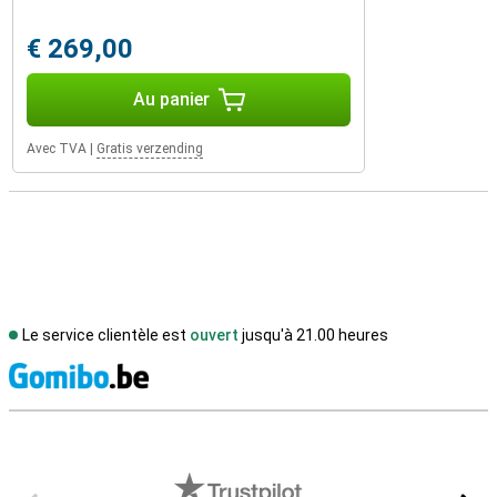
€ 269,00
Au panier
Avec TVA
|
Gratis verzending
Le service clientèle est
ouvert
jusqu'à 21.00 heures
M
Avis externes des magasins