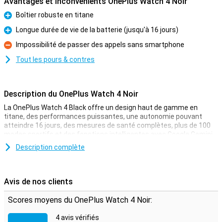
Avantages et inconvénients OnePlus Watch 4 Noir
Boîtier robuste en titane
Pour
Longue durée de vie de la batterie (jusqu'à 16 jours)
Pour
Impossibilité de passer des appels sans smartphone
Contre
Tout les pours & contres
Description du OnePlus Watch 4 Noir
La OnePlus Watch 4 Black offre un design haut de gamme en
titane, des performances puissantes, une autonomie pouvant
atteindre 16 jours, des mesures de santé complètes, plus de 100
modes sportifs et des fonctions intelligentes avec Google Gemini.
Vous bénéficiez d'une smartwatch légère, capable d'encaisser les
Description complète
coups et adaptée à un usage quotidien. Avec des modes
d'alimentation intelligents et des performances rapides, vous
l'utiliserez plus longtemps et plus facilement. Cette smartwatch
est destinée à ceux qui souhaitent combiner style, technologie et
Avis de nos clients
sport en un seul appareil puissant.
Scores moyens du OnePlus Watch 4 Noir:
Un design qui se démarque
4 avis vérifiés
La OnePlus Watch 4 Black est dotée d'un boîtier en titane solide qui