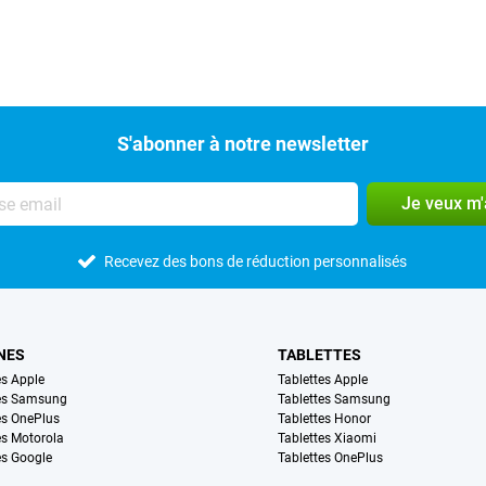
S'abonner à notre newsletter
Je veux m
Recevez des bons de réduction personnalisés
NES
TABLETTES
s Apple
Tablettes Apple
es Samsung
Tablettes Samsung
s OnePlus
Tablettes Honor
s Motorola
Tablettes Xiaomi
s Google
Tablettes OnePlus