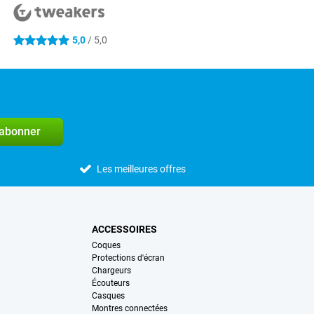
5,0
/ 5,0
5 étoiles
'abonner
Les meilleures offres
ACCESSOIRES
Coques
Protections d'écran
Chargeurs
Écouteurs
Casques
Montres connectées