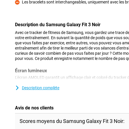
Les bracelets sont interchangeables, uniquement avec les b
Contre
Description du Samsung Galaxy Fit 3 Noir
Avec ce tracker de fitness de Samsung, vous gardez une trace d
votre entraînement. En suivant la quantité de poids que vous sou
que vous faites par exercice, entre autres, vous pouvez vous amé
entraînement afin de tirer le meilleur parti de vos séances d'ent
curieux de savoir combien de pas vous faites par jour ? Cette mon
pour vous. Ce produit enregistre notamment le nombre de pas que
Écran lumineux
L'écran AMOLED garantit un affichage clair et coloré du tracker d'
n'est vraiment intelligent que s'il peut vous fournir des données 
cela dans la poche grâce à son cardiofréquencemètre intégré. Des
Description complète
souhaitez surveiller ou améliorer votre santé. Grâce au capteur
montre intelligente sait quand vous tournez votre poignet. Elle s
Avis de nos clients
Mesure votre vitesse
Avec le Samsung Galaxy Fit 3, vous pouvez mesurer la vitesse à 
Scores moyens du Samsung Galaxy Fit 3 Noir:
tracker d'activité est donc très pratique pour les promenades à 
allumez cette montre de sport lorsque vous reprenez le chemin de 