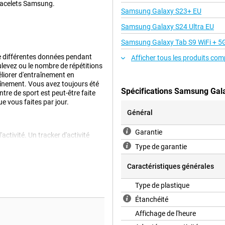
racelets Samsung.
Samsung Galaxy S23+ EU
Samsung Galaxy S24 Ultra EU
Samsung Galaxy Tab S9 WiFi + 5
e différentes données pendant
Afficher tous les produits com
levez ou le nombre de répétitions
liorer d'entraînement en
raînement. Vous avez toujours été
Spécifications Samsung Gala
tre de sport est peut-être faite
 vous faites par jour.
Général
Garantie
activité. Un tracker d'activité
utiles. Le Samsung Galaxy Fit 3 a
Type de garantie
 informations très utiles si vous
 de mouvement intégré, votre
Caractéristiques générales
ait donc quand allumer l'écran.
Type de plastique
Étanchéité
laquelle vous vous déplacez. Ce
pied ou à vélo, par exemple. Vous
Affichage de l'heure
la salle de sport. Elle garde