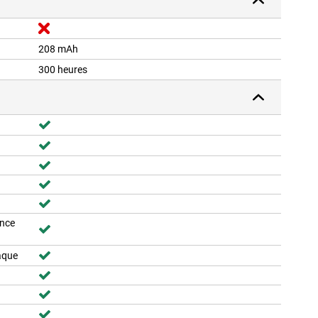
208 mAh
300 heures
ence
aque