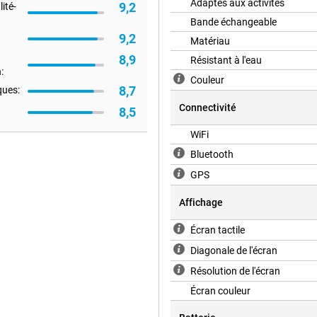
Adaptés aux activités
9,2
ité-
r les résultats à l'entraînement
Bande échangeable
9,2
Matériau
8,9
Résistant à l'eau
e fitness. Ce tracker d'activité
:
Couleur
ng Galaxy Fit 3 mesure en continu
8,7
ques:
s telles que la fréquence
Connectivité
8,5
WiFi
Bluetooth
GPS
Affichage
Écran tactile
Diagonale de l'écran
Résolution de l'écran
Écran couleur