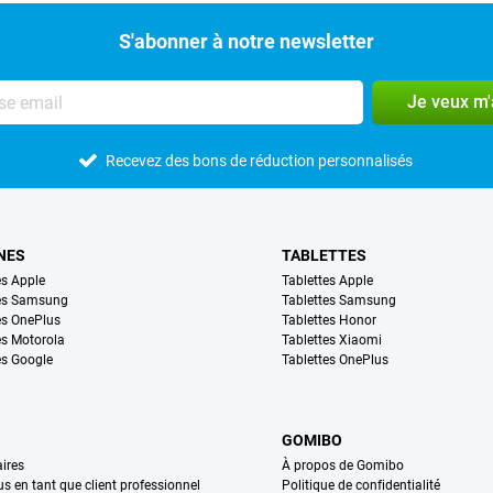
S'abonner à notre newsletter
Je veux m
Recevez des bons de réduction personnalisés
NES
TABLETTES
s Apple
Tablettes Apple
es Samsung
Tablettes Samsung
s OnePlus
Tablettes Honor
s Motorola
Tablettes Xiaomi
s Google
Tablettes OnePlus
GOMIBO
ires
À propos de Gomibo
us en tant que client professionnel
Politique de confidentialité