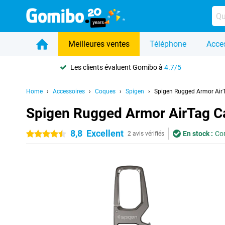
Meilleures ventes
Téléphone
Acce
Les clients évaluent Gomibo à
4.7/5
Home
Accessoires
Coques
Spigen
Spigen Rugged Armor Air
Spigen Rugged Armor AirTag C
8,8
Excellent
En stock :
Com
4.5 étoiles
2 avis vérifiés