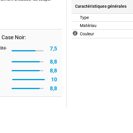
Caractéristiques générales
Type
Matériau
Couleur
 Case Noir:
7,5
ité-
8,8
8,8
10
8,8