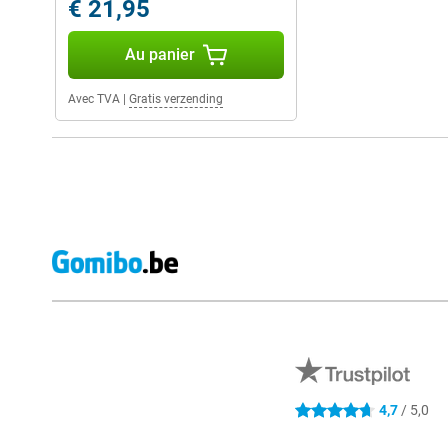
€ 21,95
Au panier
Avec TVA
|
Gratis verzending
Avis externes des magasins
4,7
/ 5,0
4.7 étoiles