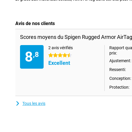
Avis de nos clients
Scores moyens du Spigen Rugged Armor AirTag
2 avis vérifiés
Rapport qual
8
,8
prix:
4.5 étoiles
Ajustement:
Excellent
Ressenti:
Conception:
Protection:
Tous les avis