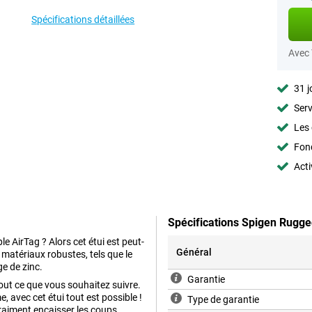
Spécifications détaillées
Avec
31 j
Serv
Les 
Fon
Acti
Spécifications Spigen Rugge
e AirTag ? Alors cet étui est peut-
Général
de matériaux robustes, tels que le
ge de zinc.
Garantie
ut ce que vous souhaitez suivre.
avec cet étui tout est possible !
Type de garantie
vraiment encaisser les coups.