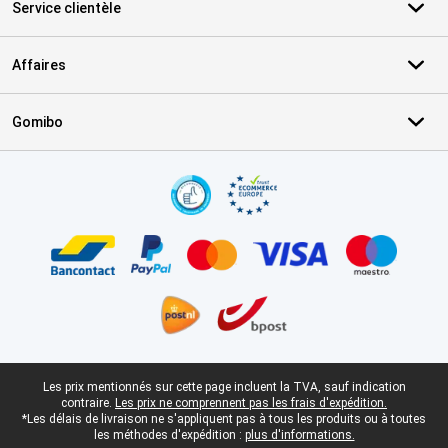
Service clientèle
Affaires
Gomibo
Certificats, methodes de paiement, partenaires de services de livr
Pied-de-page légal
Les prix mentionnés sur cette page incluent la TVA, sauf indication
contraire.
Les prix ne comprennent pas les frais d'expédition.
*Les délais de livraison ne s'appliquent pas à tous les produits ou à toutes
les méthodes d'expédition :
plus d'informations.