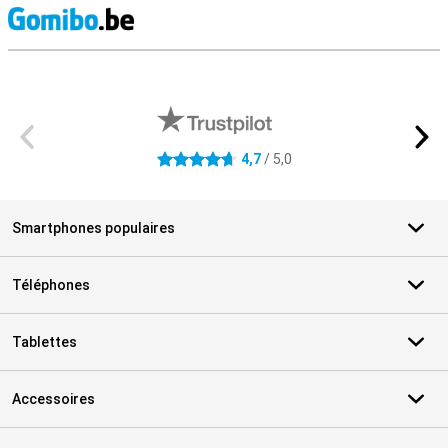
M
Avis externes des magasins
4,7
/ 5,0
4.7 étoiles
Smartphones populaires
Téléphones
Tablettes
Accessoires