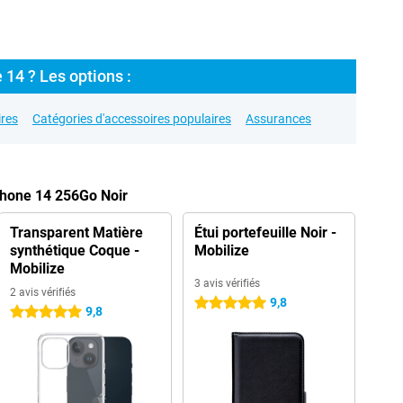
 14 ? Les options :
res
Catégories d'accessoires populaires
Assurances
Phone 14 256Go Noir
Transparent Matière
Étui portefeuille Noir -
synthétique Coque -
Mobilize
Mobilize
3 avis vérifiés
2 avis vérifiés
9,8
5 étoiles
9,8
5 étoiles