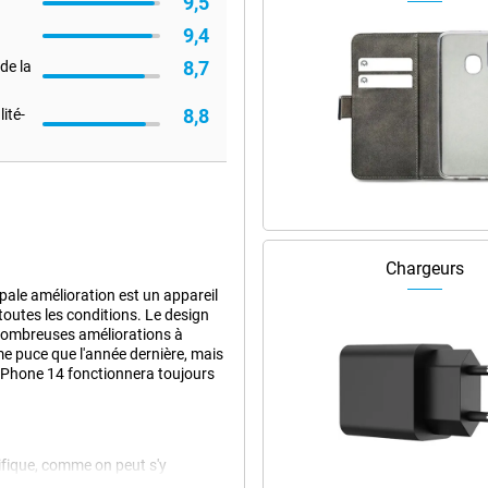
9,5
9,4
8,7
de la
8,8
ité-
Chargeurs
pale amélioration est un appareil
outes les conditions. Le design
e nombreuses améliorations à
me puce que l'année dernière, mais
 iPhone 14 fonctionnera toujours
fique, comme on peut s'y
son prédécesseur, l'iPhone 13.