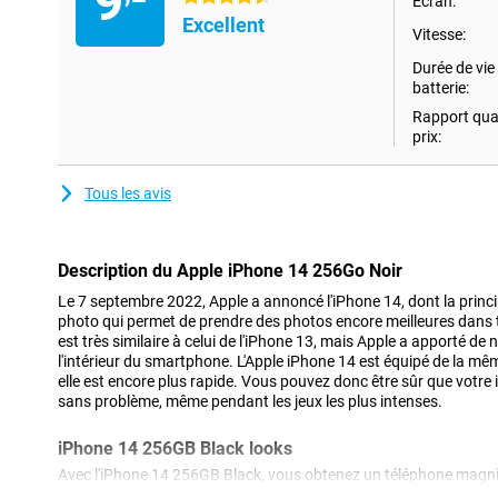
9
Écran:
Excellent
Vitesse:
Durée de vie 
batterie:
Rapport qual
prix:
Tous les avis
Description du Apple iPhone 14 256Go Noir
Le 7 septembre 2022, Apple a annoncé l'iPhone 14, dont la princi
photo qui permet de prendre des photos encore meilleures dans t
est très similaire à celui de l'iPhone 13, mais Apple a apporté d
l'intérieur du smartphone. L'Apple iPhone 14 est équipé de la mê
elle est encore plus rapide. Vous pouvez donc être sûr que votre
sans problème, même pendant les jeux les plus intenses.
iPhone 14 256GB Black looks
Avec l'iPhone 14 256GB Black, vous obtenez un téléphone magni
attendre de la part d'Apple. Ce téléphone ressemble beaucoup à 