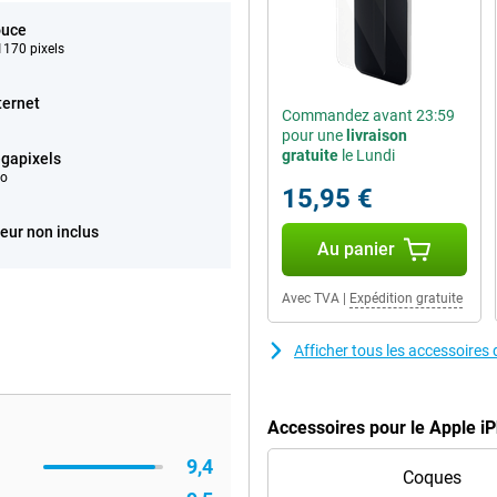
ouce
170 pixels
ternet
Commandez avant 23:59
pour une
livraison
gratuite
le Lundi
gapixels
éo
15,95 €
eur non inclus
Au panier
Avec TVA
|
Expédition gratuite
Afficher tous les accessoires
Accessoires pour le Apple i
9,4
Coques