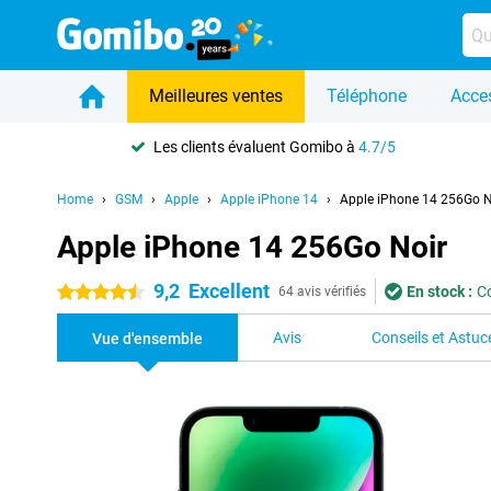
Meilleures ventes
Téléphone
Acce
Les clients évaluent Gomibo à
4.7/5
Home
GSM
Apple
Apple iPhone 14
Apple iPhone 14 256Go N
Apple iPhone 14 256Go Noir
9,2
Excellent
En stock :
C
4.5 étoiles
64 avis vérifiés
Avis
Conseils et Astuc
Vue d'ensemble