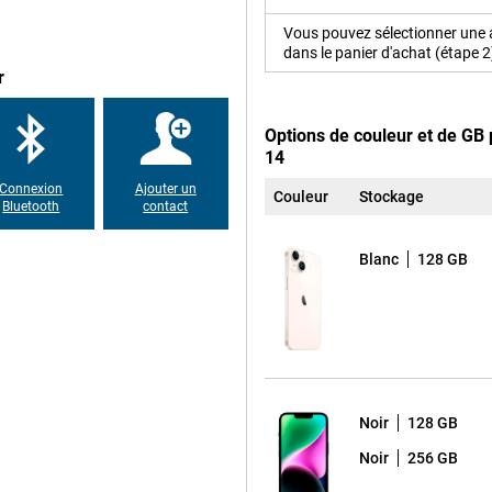
Vous pouvez sélectionner une
dans le panier d'achat (étape 2
 bel écran. L'écran de cet iPhone
r
 voir tout ce qui se passe, mais
e. L'écran OLED offre de superbes
nus préférés.
Options de couleur et de GB 
14
Connexion
Ajouter un
Couleur
Stockage
Bluetooth
contact
Blanc
128 GB
Noir
128 GB
Noir
256 GB