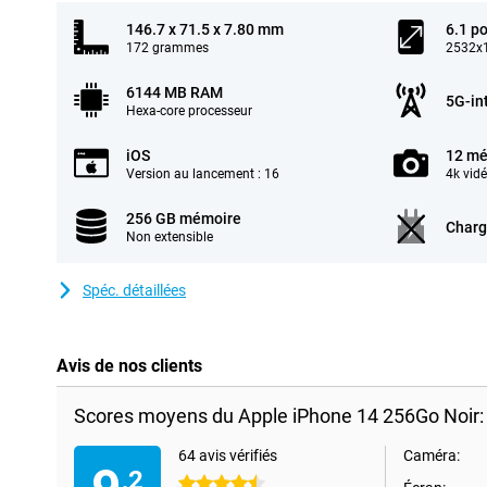
146.7 x 71.5 x 7.80 mm
6.1 p
172 grammes
2532x1
6144 MB RAM
5G-in
Hexa-core processeur
iOS
12 mé
Version au lancement : 16
4k vid
256 GB mémoire
Charg
Non extensible
Spéc. détaillées
Avis de nos clients
Scores moyens du Apple iPhone 14 256Go Noir:
64 avis vérifiés
Caméra:
,2
4.5 étoiles