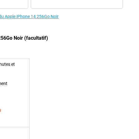
 du Apple iPhone 14 256Go Noir
56Go Noir (facultatif)
hutes et
ment
s