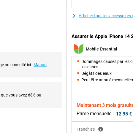
Afficher tous les accessoires
 cet iPhone 14 256GB Black. Il
apteur plus grand vous permet de
Outre l'objectif principal, vous
Assurer le Apple iPhone 14 2
s très larges et d'un téléobjectif
Mobile Essential
Dommages causés par les c
gé ou consulté ici :
Manuel
ultra-rapide, ce qui vous évite
les chocs
 plusieurs tâches lourdes, tout
Dégâts des eaux
e en énergie, ce qui vous permet
Peut être annulé mensuelle
 été améliorée par rapport à
i que vous avez déjà ou
Maintenant 3 mois gratuit
de d'un câble ou sans fil avec un
 un chargeur MagSafe spécial qui
Prime mensuelle :
12,95 €
 n'est pas seulement utilisé pour
 pratiques. Par exemple, vous
 ou le placer sur un trépied pour
Franchise