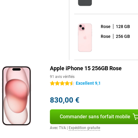
qui lui confèrent une touche de
 utilisateurs de mieux s'exprimer
Rose
128 GB
Rose
256 GB
r une plus grande autonomie par
ockage allant jusqu'à 512 Go. Ce
ers et photos.
Apple iPhone 15 256GB Rose
 choix fantastique. Grâce à ses
91 avis vérifiés
sente un énorme bond en avant par
Excellent 9,1
4.5 étoiles
us élevé, mais compte tenu de
bénéficiez, il vaut chaque
830,00 €
Commander sans forfait mobile
téléphone est également de penser
le pour protéger votre tout nouvel
Avec TVA
|
Expédition gratuite
s chutes.
alistes aux options plus robustes