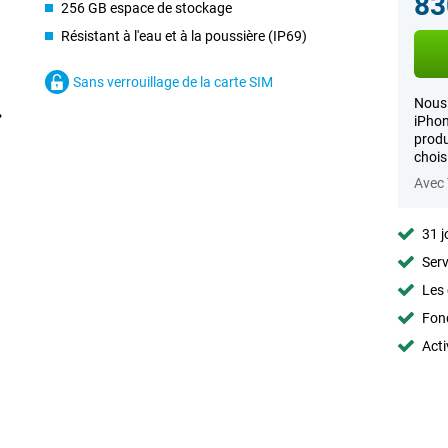
83
256 GB espace de stockage
Résistant à l'eau et à la poussière (IP69)
Sans verrouillage de la carte SIM
Nous 
iPhon
produ
chois
Avec
31 j
Serv
Les 
Fon
Acti