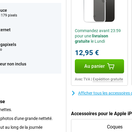
ouce
179 pixels
ternet
Commandez avant 23:59
pour une
livraison
gratuite
le Lundi
gapixels
éo
12,95 €
eur non inclus
Au panier
Avec TVA
|
Expédition gratuite
Afficher tous les accessoire
ose
nettes.
Accessoires pour le Apple 
 photos d'une grande netteté.
Coques
out au long de la journée