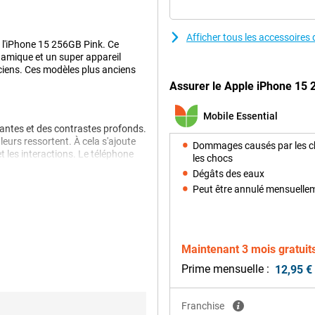
Afficher tous les accessoire
e l'iPhone 15 256GB Pink. Ce
amique et un super appareil
iens. Ces modèles plus anciens
Assurer le Apple iPhone 15 2
Mobile Essential
tantes et des contrastes profonds.
uleurs ressortent. À cela s'ajoute
Dommages causés par les c
et les interactions. Le téléphone
les chocs
Dégâts des eaux
Peut être annulé mensuelle
le luminosité. Apple a conçu
oient très réalistes. Chaque photo
Maintenant 3 mois gratuit
Prime mensuelle :
12,95 €
au processeur. Vous n'avez pas
très longtemps, vous n'avez pas
Franchise