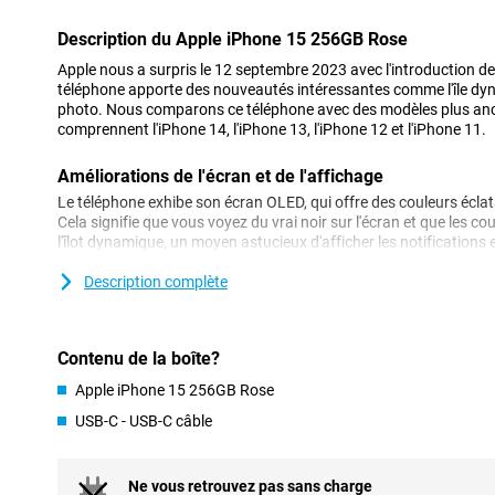
Description du Apple iPhone 15 256GB Rose
Apple nous a surpris le 12 septembre 2023 avec l'introduction d
téléphone apporte des nouveautés intéressantes comme l'île dyn
photo. Nous comparons ce téléphone avec des modèles plus anc
comprennent l'iPhone 14, l'iPhone 13, l'iPhone 12 et l'iPhone 11.
Améliorations de l'écran et de l'affichage
Le téléphone exhibe son écran OLED, qui offre des couleurs écla
Cela signifie que vous voyez du vrai noir sur l'écran et que les co
l'îlot dynamique, un moyen astucieux d'afficher les notifications 
est ainsi très agréable à utiliser.
Description complète
Appareil photo : tous les détails sont capturés
L'appareil photo s'est encore amélioré, notamment en cas de faib
l'appareil photo de manière à ce que les couleurs et les détails s
Contenu de la boîte?
devient une petite œuvre d'art.
Apple iPhone 15 256GB Rose
Performance : Rapide et efficace
USB-C - USB-C câble
Le nouvel iPhone fonctionne très rapidement grâce à son nouve
besoin d'attendre et tout est fluide. La batterie dure également 
Ne vous retrouvez pas sans charge
besoin de la recharger en permanence.