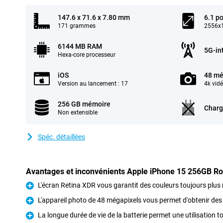
147.6 x 71.6 x 7.80 mm
6.1 p
171 grammes
2556x1
6144 MB RAM
5G-in
Hexa-core processeur
iOS
48 mé
Version au lancement : 17
4k vid
256 GB mémoire
Charg
Non extensible
Spéc. détaillées
Avantages et inconvénients Apple iPhone 15 256GB R
L'écran Retina XDR vous garantit des couleurs toujours plus 
Pour
L'appareil photo de 48 mégapixels vous permet d'obtenir des
Pour
La longue durée de vie de la batterie permet une utilisation t
Pour