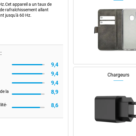
Hz.Cet appareil a un taux de
 de rafraîchissement allant
ant jusqu'à 60 Hz.
:
9,4
9,4
Chargeurs
9,4
8,9
de la
8,6
ité-