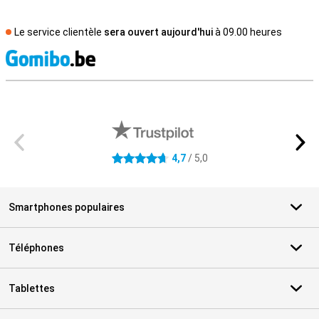
Le service clientèle
sera ouvert aujourd'hui
à 09.00 heures
M
Avis externes des magasins
4,7
/ 5,0
4.7 étoiles
Smartphones populaires
Téléphones
Tablettes