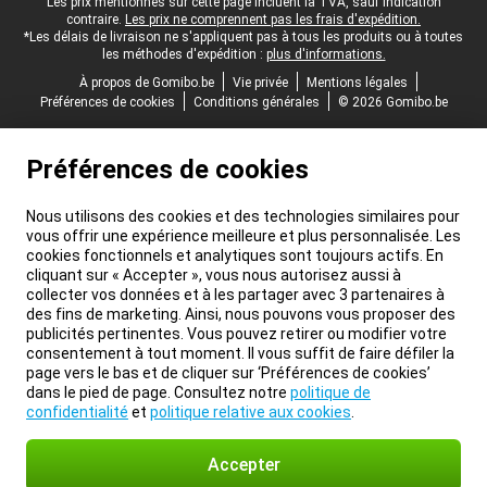
Pied-de-page légal
Les prix mentionnés sur cette page incluent la TVA, sauf indication
contraire.
Les prix ne comprennent pas les frais d'expédition.
*Les délais de livraison ne s'appliquent pas à tous les produits ou à toutes
les méthodes d'expédition :
plus d'informations.
À propos de Gomibo.be
Vie privée
Mentions légales
Préférences de cookies
Conditions générales
© 2026 Gomibo.be
Préférences de cookies
Nous utilisons des cookies et des technologies similaires pour
vous offrir une expérience meilleure et plus personnalisée. Les
cookies fonctionnels et analytiques sont toujours actifs. En
cliquant sur « Accepter », vous nous autorisez aussi à
collecter vos données et à les partager avec 3 partenaires à
des fins de marketing. Ainsi, nous pouvons vous proposer des
publicités pertinentes. Vous pouvez retirer ou modifier votre
consentement à tout moment. Il vous suffit de faire défiler la
page vers le bas et de cliquer sur ‘Préférences de cookies’
dans le pied de page. Consultez notre
politique de
confidentialité
et
politique relative aux cookies
.
Accepter