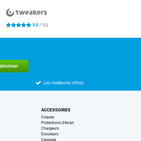
5,0
/ 5,0
5 étoiles
'abonner
Les meilleures offres
ACCESSOIRES
Coques
Protections d'écran
Chargeurs
Écouteurs
Casques