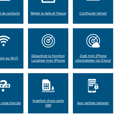
t de contacts
Régler la date et l'heure
Configurer l'email
Désactiver la fonction
Zoek mijn iPhone
on au Wi-Fi
Localiser mon iPhone
uitschakelen via iCloud
Insertion d'une carte
e code d'accès
App rechten beheren
SIM