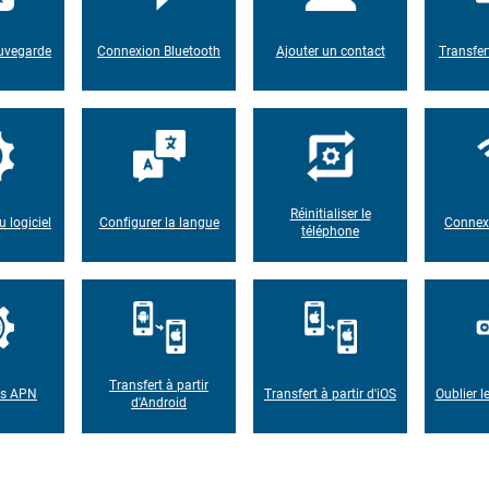
auvegarde
Connexion Bluetooth
Ajouter un contact
Transfer
Réinitialiser le
u logiciel
Configurer la langue
Connexi
téléphone
Transfert à partir
es APN
Transfert à partir d'iOS
Oublier l
d'Android