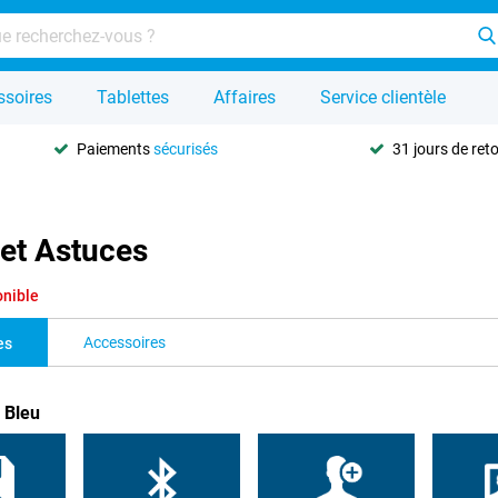
ssoires
Tablettes
Affaires
Service clientèle
Paiements
sécurisés
31 jours de ret
 et Astuces
onible
Accessoires
es
 Bleu