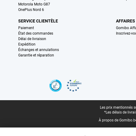
Motorola Moto G87
OnePlus Nord 6
SERVICE CLIENTÈLE
AFFAIRES
Paiement
Gomibo Affa
État des commandes
Inscrivez-vo
Délai de livraison
Expédition
Échanges et annulations
Garantie et réparation
Certificats, methodes de paiement, partenaires de services de livraiso
Pied-de-page légal
Les prix mentionnés su
*Les délais de livr
À propos de Gomibo.b