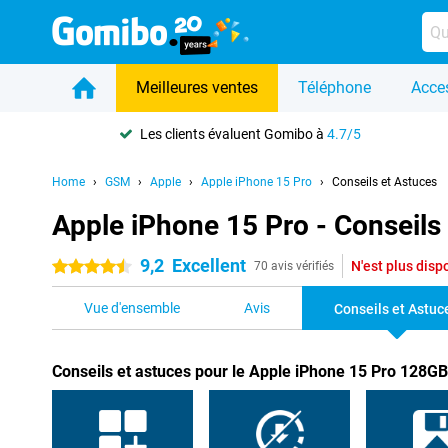
Meilleures ventes
Téléphone
Acce
Les clients évaluent Gomibo à
4.7/5
Home
GSM
Apple
Apple iPhone 15 Pro
Conseils et Astuces
Apple iPhone 15 Pro - Conseils
9,2
Excellent
N'est plus disp
4.5 étoiles
70 avis vérifiés
Vue d'ensemble
Avis
Conseils et Astuc
Conseils et astuces pour le Apple iPhone 15 Pro 128GB