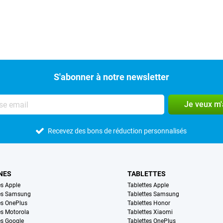
S'abonner à notre newsletter
Je veux m
Recevez des bons de réduction personnalisés
NES
TABLETTES
s Apple
Tablettes Apple
es Samsung
Tablettes Samsung
s OnePlus
Tablettes Honor
s Motorola
Tablettes Xiaomi
s Google
Tablettes OnePlus