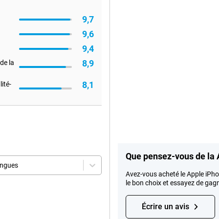
9,7
9,6
9,4
8,9
de la
8,1
ité-
Que pensez-vous de la 
angues
Avez-vous acheté le Apple iPho
le bon choix et essayez de gag
Écrire un avis