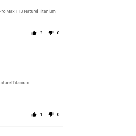
 Pro Max 1TB Naturel Titanium
2
0
aturel Titanium
1
0