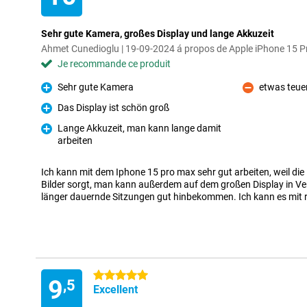
Sehr gute Kamera, großes Display und lange Akkuzeit
Ahmet Cunedioglu | 19-09-2024 á propos de Apple iPhone 15 
Je recommande ce produit
Sehr gute Kamera
etwas teue
Pour
Contre
Das Display ist schön groß
Pour
Lange Akkuzeit, man kann lange damit
arbeiten
Pour
Ich kann mit dem Iphone 15 pro max sehr gut arbeiten, weil di
Bilder sorgt, man kann außerdem auf dem großen Display in Ve
länger dauernde Sitzungen gut hinbekommen. Ich kann es mit
5 étoiles
9
,5
Excellent