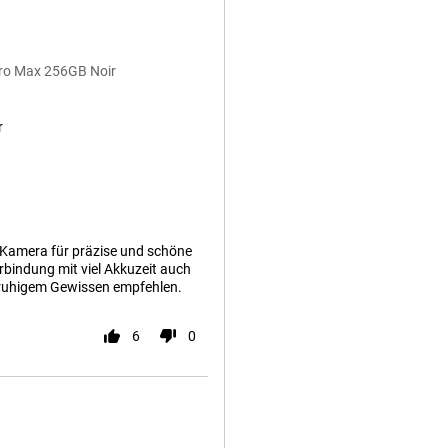
Pro Max 256GB Noir
r
e Kamera für präzise und schöne
rbindung mit viel Akkuzeit auch
 ruhigem Gewissen empfehlen.
6
0