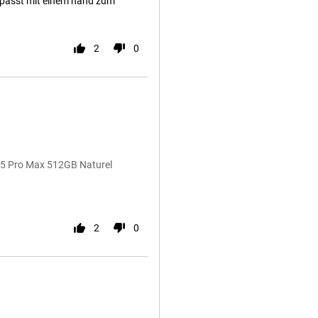
r passt mit einem hand zum
2
0
 15 Pro Max 512GB Naturel
2
0