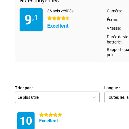
Notes moyennes :
36 avis vérifiés
Caméra:
9
,1
4.5 étoiles
Écran:
Excellent
Vitesse:
Durée de vie 
batterie:
Rapport qual
prix:
Trier par :
Langue :
Le plus utile
Toutes les l
5 étoiles
10
Excellent