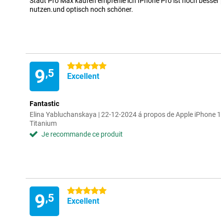
Stadt Pro Max kaufen empfehle ich IPhone Pro ist noch besse
nutzen.und optisch noch schöner.
5 étoiles
9
,5
Excellent
Fantastic
Elina Yabluchanskaya | 22-12-2024 á propos de Apple iPhone
Titanium
Je recommande ce produit
5 étoiles
9
,5
Excellent