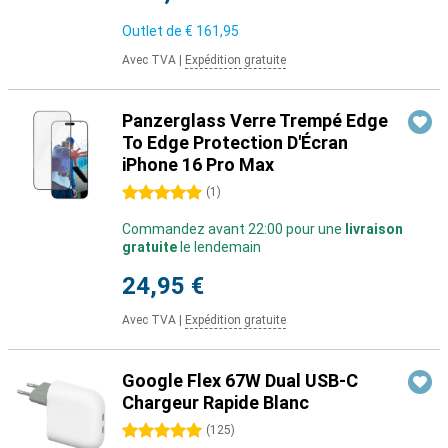
Outlet de
€ 161,95
Avec TVA
|
Expédition gratuite
Panzerglass Verre Trempé Edge
To Edge Protection D'Écran
iPhone 16 Pro Max
5 étoiles
(
1
)
Commandez avant 22:00 pour une
livraison
gratuite
le lendemain
24,95 €
Avec TVA
|
Expédition gratuite
Google Flex 67W Dual USB-C
Chargeur Rapide Blanc
5 étoiles
(
125
)