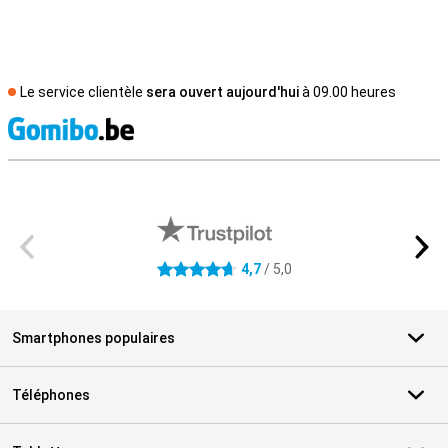
Le service clientèle
sera ouvert aujourd'hui
à 09.00 heures
M
Avis externes des magasins
4,7
/ 5,0
4.7 étoiles
Smartphones populaires
Téléphones