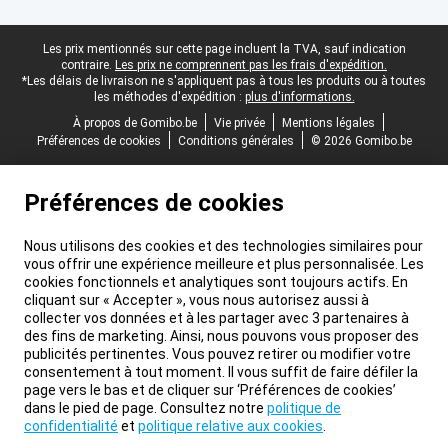
Pied-de-page légal
Les prix mentionnés sur cette page incluent la TVA, sauf indication
contraire.
Les prix ne comprennent pas les frais d'expédition.
*Les délais de livraison ne s'appliquent pas à tous les produits ou à toutes
les méthodes d'expédition :
plus d'informations.
À propos de Gomibo.be
Vie privée
Mentions légales
Préférences de cookies
Conditions générales
© 2026 Gomibo.be
Préférences de cookies
Nous utilisons des cookies et des technologies similaires pour
vous offrir une expérience meilleure et plus personnalisée. Les
cookies fonctionnels et analytiques sont toujours actifs. En
cliquant sur « Accepter », vous nous autorisez aussi à
collecter vos données et à les partager avec 3 partenaires à
des fins de marketing. Ainsi, nous pouvons vous proposer des
publicités pertinentes. Vous pouvez retirer ou modifier votre
consentement à tout moment. Il vous suffit de faire défiler la
page vers le bas et de cliquer sur ‘Préférences de cookies’
dans le pied de page. Consultez notre
politique de
confidentialité
et
politique relative aux cookies
.