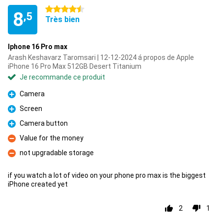
4.5 étoiles
8
,5
Très bien
Iphone 16 Pro max
Arash Keshavarz Taromsari | 12-12-2024 á propos de Apple
iPhone 16 Pro Max 512GB Desert Titanium
Je recommande ce produit
Camera
Pour
Screen
Pour
Camera button
Pour
Value for the money
Contre
not upgradable storage
Contre
if you watch a lot of video on your phone pro max is the biggest
iPhone created yet
2
1