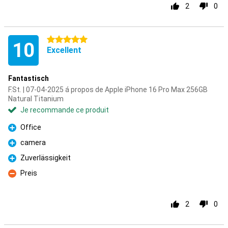
2
0
5 étoiles
10
Excellent
Fantastisch
F.St. | 07-04-2025 á propos de Apple iPhone 16 Pro Max 256GB
Natural Titanium
Je recommande ce produit
Office
Pour
camera
Pour
Zuverlässigkeit
Pour
Preis
Contre
2
0