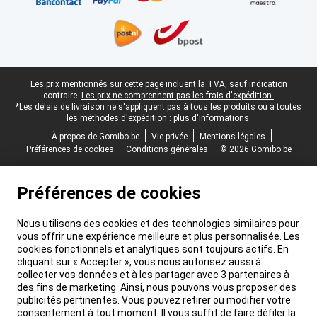
Pied-de-page légal
Les prix mentionnés sur cette page incluent la TVA, sauf indication
contraire.
Les prix ne comprennent pas les frais d'expédition.
*Les délais de livraison ne s'appliquent pas à tous les produits ou à toutes
les méthodes d'expédition :
plus d'informations.
À propos de Gomibo.be
Vie privée
Mentions légales
Préférences de cookies
Conditions générales
© 2026 Gomibo.be
Préférences de cookies
Nous utilisons des cookies et des technologies similaires pour
vous offrir une expérience meilleure et plus personnalisée. Les
cookies fonctionnels et analytiques sont toujours actifs. En
cliquant sur « Accepter », vous nous autorisez aussi à
collecter vos données et à les partager avec 3 partenaires à
des fins de marketing. Ainsi, nous pouvons vous proposer des
publicités pertinentes. Vous pouvez retirer ou modifier votre
consentement à tout moment. Il vous suffit de faire défiler la