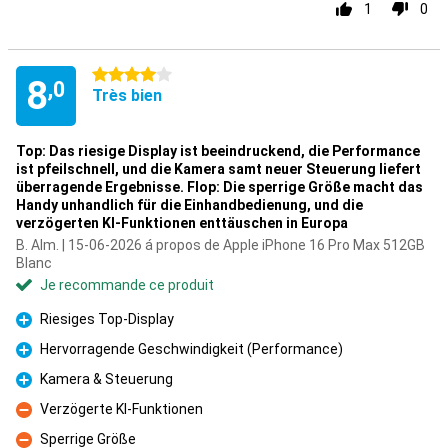
1
0
4 étoiles
8
,0
Très bien
Top: Das riesige Display ist beeindruckend, die Performance
ist pfeilschnell, und die Kamera samt neuer Steuerung liefert
überragende Ergebnisse. Flop: Die sperrige Größe macht das
Handy unhandlich für die Einhandbedienung, und die
verzögerten KI-Funktionen enttäuschen in Europa
B. Alm. | 15-06-2026 á propos de Apple iPhone 16 Pro Max 512GB
Blanc
Je recommande ce produit
Riesiges Top-Display
Pour
Hervorragende Geschwindigkeit (Performance)
Pour
Kamera & Steuerung
Pour
Verzögerte KI-Funktionen
Contre
Sperrige Größe