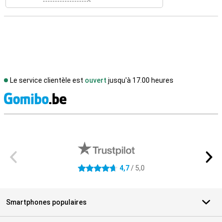
Le service clientèle est
ouvert
jusqu'à 17.00 heures
M
Avis externes des magasins
4,7
/ 5,0
4.7 étoiles
Smartphones populaires