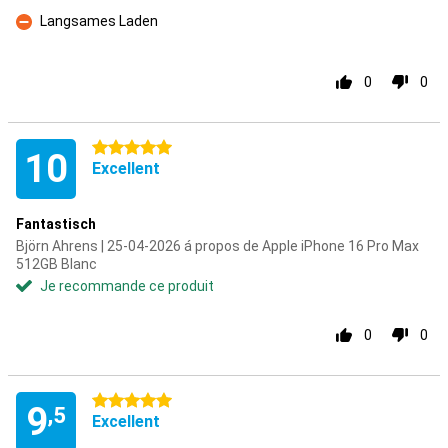
Contre
Langsames Laden
Contre
0
0
5 étoiles
10
Excellent
Fantastisch
Björn Ahrens | 25-04-2026 á propos de Apple iPhone 16 Pro Max
512GB Blanc
Je recommande ce produit
0
0
5 étoiles
9
,5
Excellent