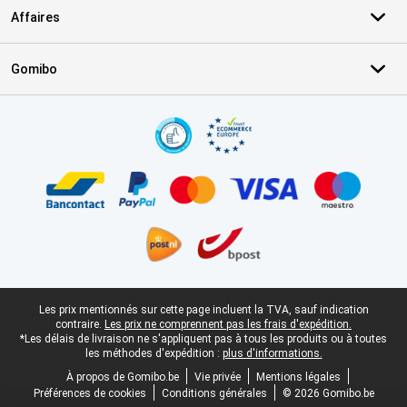
Affaires
Gomibo
Certificats, methodes de paiement, partenaires de services de livr
Pied-de-page légal
Les prix mentionnés sur cette page incluent la TVA, sauf indication
contraire.
Les prix ne comprennent pas les frais d'expédition.
*Les délais de livraison ne s'appliquent pas à tous les produits ou à toutes
les méthodes d'expédition :
plus d'informations.
À propos de Gomibo.be
Vie privée
Mentions légales
Préférences de cookies
Conditions générales
© 2026 Gomibo.be