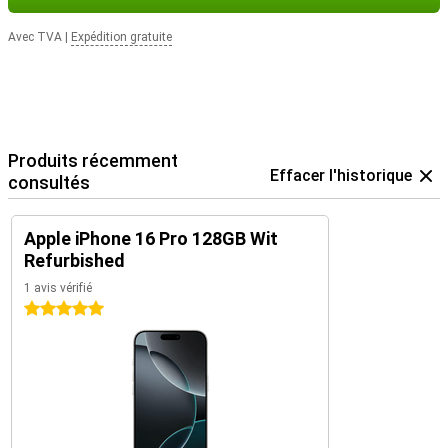
pour suivre et optimiser votre santé. Ou associez votre appareil
aux Airpods d'Apple. Ainsi, il vous sera plus facile de passer de
Avec TVA
|
Expédition gratuite
l'écoute de votre musique préférée à la prise d'un appel.
Produits récemment
Effacer l'historique
consultés
Apple iPhone 16 Pro 128GB Wit
Refurbished
1 avis vérifié
5 étoiles