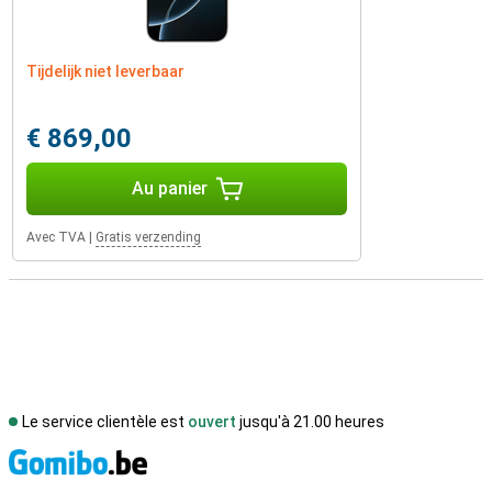
Tijdelijk niet leverbaar
€ 869,00
Au panier
Avec TVA
|
Gratis verzending
Le service clientèle est
ouvert
jusqu'à 21.00 heures
M