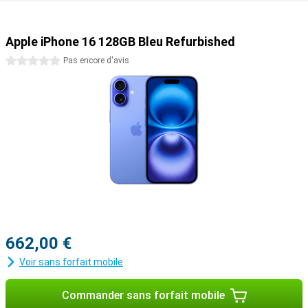
fonctions préférées.
Apple intelligence
Apple iPhone 16 128GB Bleu Refurbished
La série iPhone 16 est entièrement conçue avec Apple Intelligence,
un système d'intelligence personnelle qui s'adapte à vous et
0 étoiles
Pas encore d'avis
protège votre vie privée en traitant les données localement et en
ne les partageant jamais avec Apple. Il utilise des modèles
génératifs pour comprendre et créer du langage, des images et
même des émoticônes, vous aidant ainsi à rédiger des textes, à
trouver des photos et à créer des souvenirs. Siri est plus intelligent
qu'auparavant et comprend le contexte. Associé à Camera Control,
Apple Intelligence vous aide à prendre les meilleures photos. Apple
Intelligence fonctionne avec de l'énergie 100 % renouvelable, ce qui
rend votre vie numérique quotidienne encore plus intelligente et
plus efficace !
iOS 18 offre de nouveaux styles
Une nouvelle série de téléphones s'accompagne naturellement
662,00 €
d'une nouvelle version d'iOS. Cela signifie que tout ce que vous
faites dans une journée sera un peu plus facile grâce aux nouvelles
Voir sans forfait mobile
fonctionnalités d'iOS 18. Vous pouvez personnaliser encore plus
votre Apple iPhone 16 128GB Black Refurbished, par exemple en
personnalisant vos applications et widgets.
Commander sans forfait mobile