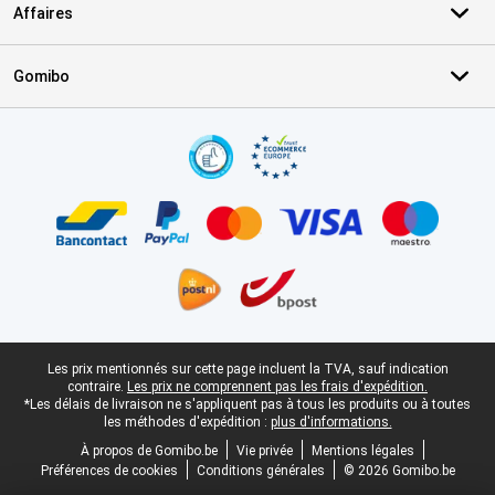
Affaires
Gomibo
Certificats, methodes de paiement, partenaires de services de livr
Pied-de-page légal
Les prix mentionnés sur cette page incluent la TVA, sauf indication
contraire.
Les prix ne comprennent pas les frais d'expédition.
*Les délais de livraison ne s'appliquent pas à tous les produits ou à toutes
les méthodes d'expédition :
plus d'informations.
À propos de Gomibo.be
Vie privée
Mentions légales
Préférences de cookies
Conditions générales
© 2026 Gomibo.be