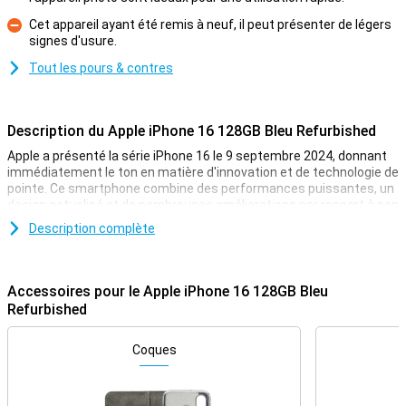
Cet appareil ayant été remis à neuf, il peut présenter de légers
signes d'usure.
Contre
Tout les pours & contres
Description du Apple iPhone 16 128GB Bleu Refurbished
Apple a présenté la série iPhone 16 le 9 septembre 2024, donnant
immédiatement le ton en matière d'innovation et de technologie de
pointe. Ce smartphone combine des performances puissantes, un
design actualisé et de nombreuses améliorations par rapport à son
prédécesseur. Que vous soyez amateur de photographie, de jeux
Description complète
ou simplement à la recherche d'un smartphone fiable pour une
utilisation quotidienne, l'Apple iPhone 16 128 Go Bleu reconditionné
est le choix idéal.
Accessoires pour le Apple iPhone 16 128GB Bleu
Remis à neuf
Refurbished
Veuillez noter que cet appareil est remis à neuf, ce qui signifie qu'il
a déjà été utilisé une fois. Il a ensuite été entièrement examiné et
Coques
remis à neuf et préparé pour une seconde vie ! Vous pouvez donc
l'acheter à un prix avantageux et en profiter pendant des années.
Cependant, ce téléphone peut présenter de légers signes