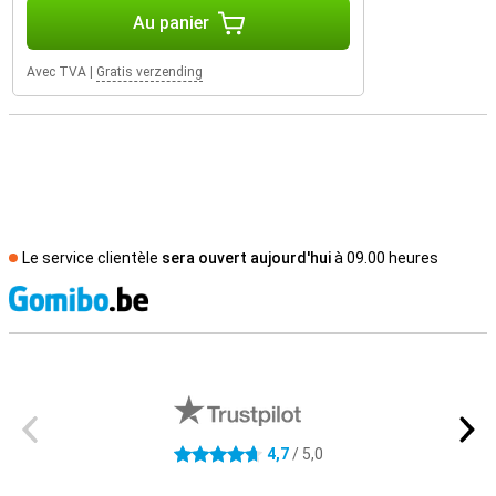
Au panier
Avec TVA
|
Gratis verzending
Le service clientèle
sera ouvert aujourd'hui
à 09.00 heures
M
Avis externes des magasins
4,7
/ 5,0
4.7 étoiles