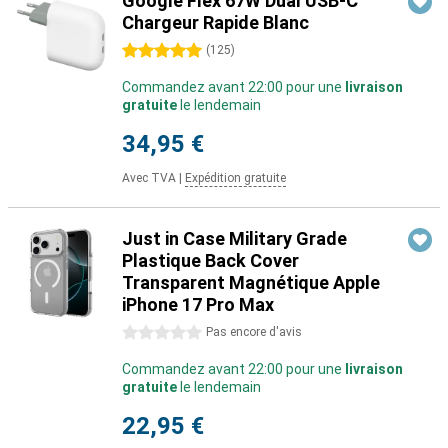
Google Flex 67W Dual USB-C
Chargeur Rapide Blanc
5 étoiles
(
125
)
Commandez avant 22:00 pour une
livraison
gratuite
le lendemain
34,95 €
Avec TVA
|
Expédition gratuite
Just in Case Military Grade
Plastique Back Cover
Transparent Magnétique Apple
iPhone 17 Pro Max
0 étoiles
Pas encore d'avis
Commandez avant 22:00 pour une
livraison
gratuite
le lendemain
22,95 €