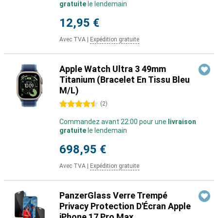
gratuite
le lendemain
12,95 €
Avec TVA
|
Expédition gratuite
Apple Watch Ultra 3 49mm
Titanium (Bracelet En Tissu Bleu
M/L)
4.5 étoiles
(
2
)
Commandez avant 22:00 pour une
livraison
gratuite
le lendemain
698,95 €
Avec TVA
|
Expédition gratuite
PanzerGlass Verre Trempé
Privacy Protection D'Écran Apple
iPhone 17 Pro Max