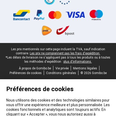
Pied-de-page légal
Les prix mentionnés sur cette page incluent la TVA, sauf indication
contraire.
Les prix ne comprennent pas les frais d'expédition.
*Les délais de livraison ne s'appliquent pas à tous les produits ou à toutes
les méthodes d'expédition :
plus d'informations.
À propos de Gomibo.be
Vie privée
Mentions légales
Préférences de cookies
Conditions générales
© 2026 Gomibo.be
Préférences de cookies
Nous utilisons des cookies et des technologies similaires pour
vous offrir une expérience meilleure et plus personnalisée. Les
cookies fonctionnels et analytiques sont toujours actifs. En
cliquant sur « Accepter », vous nous autorisez aussi à