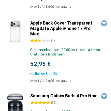
Avec TVA
|
Expédition gratuite
Apple Back Cover Transparent
MagSafe Apple iPhone 17 Pro
Max
2.5 étoiles
(
1
)
Commandez avant 22:00 pour une
livraison
gratuite
le lendemain
52,95 €
Outlet de
€ 50,95
Avec TVA
|
Expédition gratuite
Samsung Galaxy Buds 4 Pro Noir
5 étoiles
(
82
)