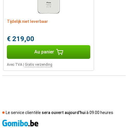
Tijdelijk niet leverbaar
€ 219,00
Au panier
Avec TVA
|
Gratis verzending
Le service clientèle
sera ouvert aujourd'hui
à 09.00 heures
M