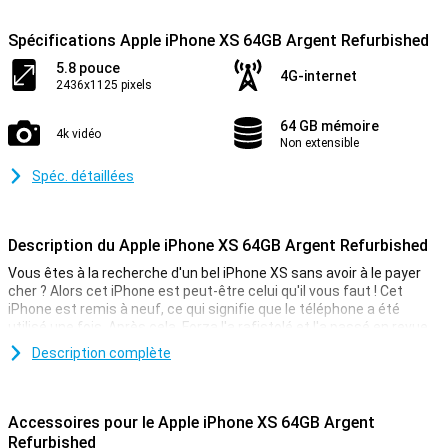
Spécifications Apple iPhone XS 64GB Argent Refurbished
5.8 pouce
4G-internet
2436x1125 pixels
64 GB mémoire
4k vidéo
Non extensible
Spéc. détaillées
Description du Apple iPhone XS 64GB Argent Refurbished
Vous êtes à la recherche d'un bel iPhone XS sans avoir à le payer
cher ? Alors cet iPhone est peut-être celui qu'il vous faut ! Cet
iPhone est remis à neuf, ce qui signifie que le téléphone a été
utilisé une fois. Après cela, Forza l'a rafistolé et l'a passé en revue.
Ainsi, vous êtes sûr que le téléphone fonctionne comme il le
Description complète
devrait. Il est possible qu'il y ait quelques petites traces
d'utilisation sur la coque. L'iPhone XS reste un bel appareil, avec un
écran OLED et un boîtier premium en verre et aluminium.
Accessoires pour le Apple iPhone XS 64GB Argent
Refurbished