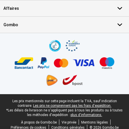
Affaires
Gomibo
Certificats, methodes de paiement, partenaires de services de livr
Pied-de-page légal
Les prix mentionnés sur cette page incluent la TVA, sauf indication
contraire.
Les prix ne comprennent pas les frais d'expédition.
*Les délais de livraison ne s'appliquent pas à tous les produits ou à toutes
les méthodes d'expédition :
plus d'informations.
À propos de Gomibo.be
Vie privée
Mentions légales
Préférences de cookies
Conditions générales
© 2026 Gomibo.be