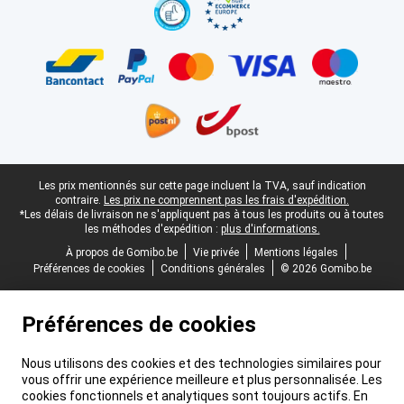
Pied-de-page légal
Les prix mentionnés sur cette page incluent la TVA, sauf indication
contraire.
Les prix ne comprennent pas les frais d'expédition.
*Les délais de livraison ne s'appliquent pas à tous les produits ou à toutes
les méthodes d'expédition :
plus d'informations.
À propos de Gomibo.be
Vie privée
Mentions légales
Préférences de cookies
Conditions générales
© 2026 Gomibo.be
Préférences de cookies
Nous utilisons des cookies et des technologies similaires pour
vous offrir une expérience meilleure et plus personnalisée. Les
cookies fonctionnels et analytiques sont toujours actifs. En