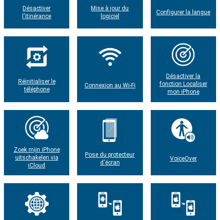
Désactiver
Mise à jour du
Configurer la langue
l'itinérance
logiciel
Désactiver la
Réinitialiser le
fonction Localiser
Connexion au Wi-Fi
téléphone
mon iPhone
Zoek mijn iPhone
Pose du protecteur
uitschakelen via
VoiceOver
d'écran
iCloud