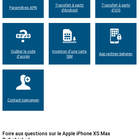
Transfert à partir
Transfert à partir
Paramètres APN
d'Android
d'iOS
Oublier le code
Insertion d'une carte
App rechten beheren
d'accès
SIM
Contact toevoegen
Foire aux questions sur le Apple iPhone XS Max