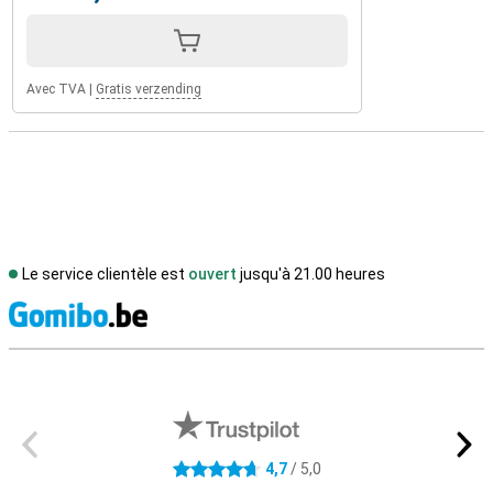
Avec TVA
|
Gratis verzending
Le service clientèle est
ouvert
jusqu'à 21.00 heures
M
Avis externes des magasins
4,7
/ 5,0
4.7 étoiles