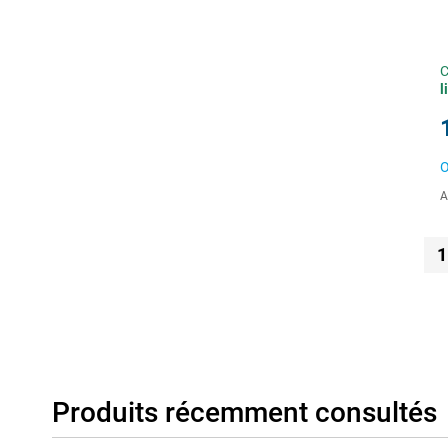
C
l
O
A
1
Produits récemment consultés