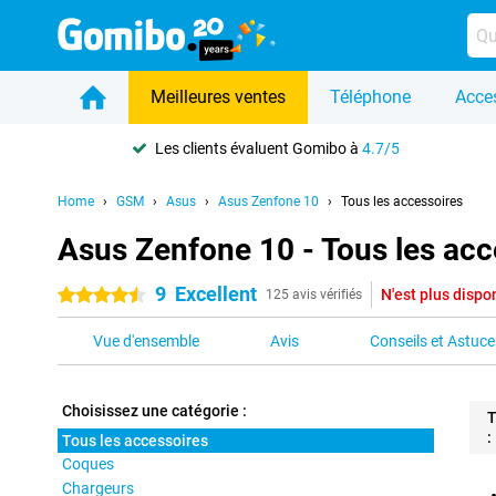
Meilleures ventes
Téléphone
Acce
Les clients évaluent Gomibo à
4.7/5
Home
GSM
Asus
Asus Zenfone 10
Tous les accessoires
Asus Zenfone 10 - Tous les acc
9
Excellent
N'est plus dispo
4.5 étoiles
125 avis vérifiés
Vue d'ensemble
Avis
Conseils et Astuce
Choisissez une catégorie :
T
:
Tous les accessoires
Coques
Pro
Chargeurs