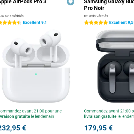
Apple AirPods Pro 3
Samsung Galaxy Bud
Pro Noir
94 avis vérifiés
85 avis vérifiés
Excellent 9,1
Excellent 9,5
.5 étoiles
5 étoiles
ommandez avant 21:00 pour une
Commandez avant 21:00 p
ivraison gratuite
le lendemain
livraison gratuite
le lende
232,95 €
179,95 €