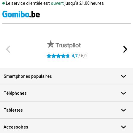
Le service clientèle est
ouvert
jusqu'à 21.00 heures
M
Avis externes des magasins
4,7
/ 5,0
4.7 étoiles
Smartphones populaires
Téléphones
Tablettes
Accessoires