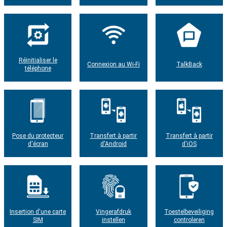
Réinitialiser le
Connexion au Wi-Fi
TalkBack
téléphone
Pose du protecteur
Transfert à partir
Transfert à partir
d'écran
d'Android
d'iOS
Insertion d'une carte
Vingerafdruk
Toestelbeveiliging
SIM
instellen
controleren