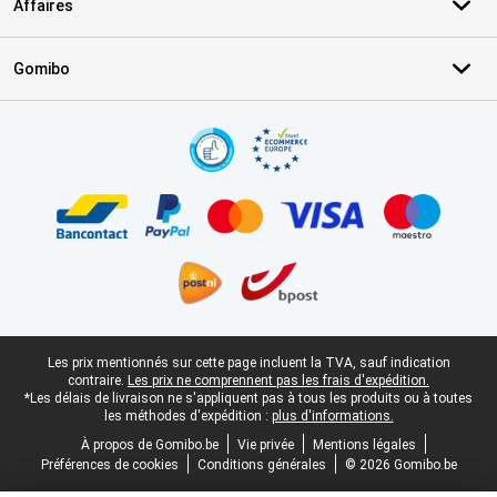
Affaires
Gomibo
Certificats, methodes de paiement, partenaires de services de livr
Pied-de-page légal
Les prix mentionnés sur cette page incluent la TVA, sauf indication
contraire.
Les prix ne comprennent pas les frais d'expédition.
*Les délais de livraison ne s'appliquent pas à tous les produits ou à toutes
les méthodes d'expédition :
plus d'informations.
À propos de Gomibo.be
Vie privée
Mentions légales
Préférences de cookies
Conditions générales
© 2026 Gomibo.be