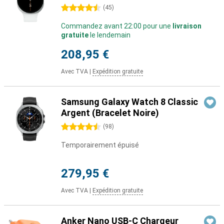
4.5 étoiles
(
45
)
Commandez avant 22:00 pour une
livraison
gratuite
le lendemain
208,95 €
Avec TVA
|
Expédition gratuite
Samsung Galaxy Watch 8 Classic
Argent (Bracelet Noire)
4.5 étoiles
(
98
)
Temporairement épuisé
279,95 €
Avec TVA
|
Expédition gratuite
Anker Nano USB-C Chargeur