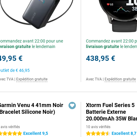
ommandez avant 22:00 pour une
Commandez avant 22:00 p
ivraison gratuite
le lendemain
livraison gratuite
le lende
49,95 €
438,95 €
utlet de
€ 46,95
vec TVA
|
Expédition gratuite
Avec TVA
|
Expédition gratuite
Garmin Venu 4 41mm Noir
Xtorm Fuel Series 5
Bracelet Silicone Noir)
Batterie Externe
20.000mAh 35W Bla
 avis vérifiés
10 avis vérifiés
Excellent 9,5
Excellent 8,7
 étoiles
4.5 étoiles