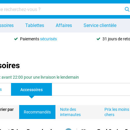
ssoires
Tablettes
Affaires
Service clientèle
Paiements
sécurisés
31 jours de ret
soires
vant 22:00 pour une livraison le lendemain
s
Accessoires
rier par
Note des
Prix les moins
Recommandés
internautes
chers
duits