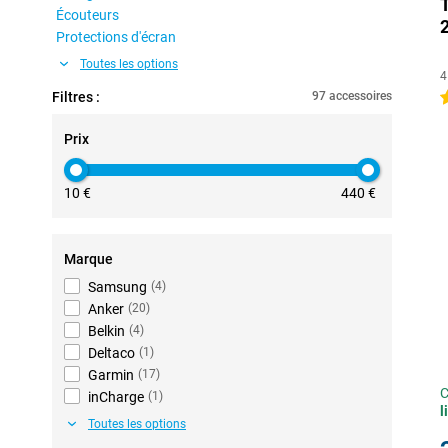
Écouteurs
Protections d'écran
Toutes les options
4
Filtres :
97 accessoires
4
Prix
10 €
440 €
Marque
Samsung
(
4
)
Anker
(
20
)
Belkin
(
4
)
Deltaco
(
1
)
Garmin
(
17
)
C
inCharge
(
1
)
l
Toutes les options