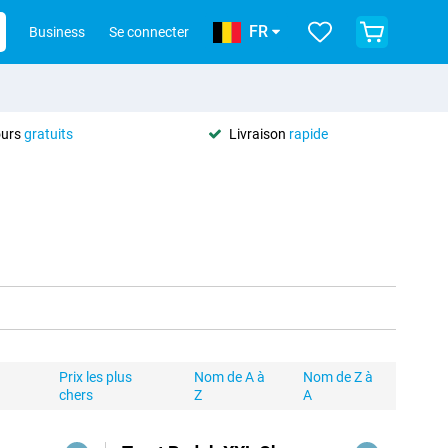
FR
Business
Se connecter
ours
gratuits
Livraison
rapide
Prix les plus
Nom de A à
Nom de Z à
chers
Z
A