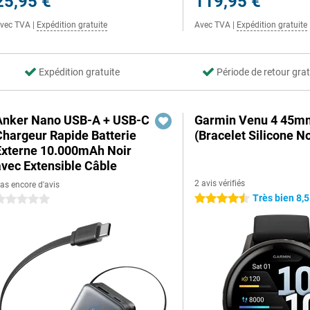
25,95 €
119,95 €
vec TVA
|
Expédition gratuite
Avec TVA
|
Expédition gratuite
Expédition gratuite
Période de retour grat
Anker Nano USB-A + USB-C
Garmin Venu 4 45m
Chargeur Rapide Batterie
(Bracelet Silicone No
Externe 10.000mAh Noir
avec Extensible Câble
2 avis vérifiés
as encore d'avis
Très bien 8,5
4.5 étoiles
 étoiles