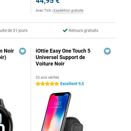
44,95 €
Avec TVA
|
Expédition gratuite
uite de 31 jours
Retours gratuits
m Noir
iOttie Easy One Touch 5
ir)
Universel Support de
Voiture Noir
53 avis vérifiés
Excellent 9,5
5 étoiles