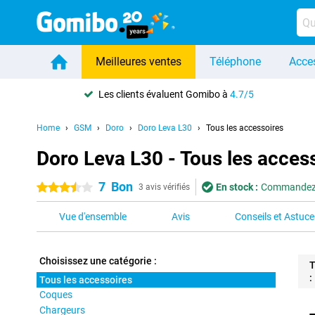
Meilleures ventes
Téléphone
Acce
Les clients évaluent Gomibo à
4.7/5
Home
GSM
Doro
Doro Leva L30
Tous les accessoires
Doro Leva L30 - Tous les acces
7
Bon
En stock :
Commandez a
3.5 étoiles
3 avis vérifiés
Vue d'ensemble
Avis
Conseils et Astuce
Choisissez une catégorie :
T
:
Tous les accessoires
Coques
Pro
Chargeurs