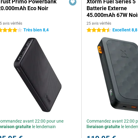
Trust Primo Powerbank
Xtorm Fuel Series 5
20.000mAh Eco Noir
Batterie Externe
45.000mAh 67W Noi
5 avis vérifiés
25 avis vérifiés
Très bien 8,4
Excellent 8,8
 étoiles
4.5 étoiles
ommandez avant 22:00 pour une
Commandez avant 22:00 p
ivraison gratuite
le lendemain
livraison gratuite
le lende