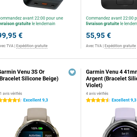
ommandez avant 22:00 pour une
Commandez avant 22:00 p
ivraison gratuite
le lendemain
livraison gratuite
le lende
99,95 €
55,95 €
vec TVA
|
Expédition gratuite
Avec TVA
|
Expédition gratuite
Garmin Venu 3S Or
Garmin Venu 4 41m
Bracelet Silicone Beige)
Argent (Bracelet Sil
Violet)
1 avis vérifiés
4 avis vérifiés
Excellent 9,3
Excellent 9,3
.5 étoiles
4.5 étoiles