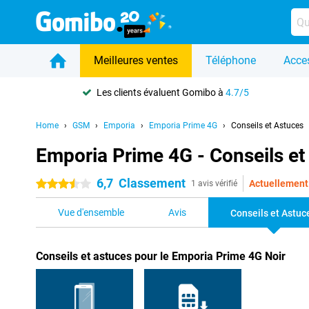
Meilleures ventes
Téléphone
Acce
Les clients évaluent Gomibo à
4.7/5
Home
GSM
Emporia
Emporia Prime 4G
Conseils et Astuces
Emporia Prime 4G - Conseils et
6,7
Classement
Actuellement 
3.5 étoiles
1 avis vérifié
Vue d'ensemble
Avis
Conseils et Astuc
Conseils et astuces pour le Emporia Prime 4G Noir