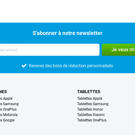
S'abonner à notre newsletter
Je veux m
Recevez des bons de réduction personnalisés
NES
TABLETTES
s Apple
Tablettes Apple
es Samsung
Tablettes Samsung
s OnePlus
Tablettes Honor
s Motorola
Tablettes Xiaomi
s Google
Tablettes OnePlus