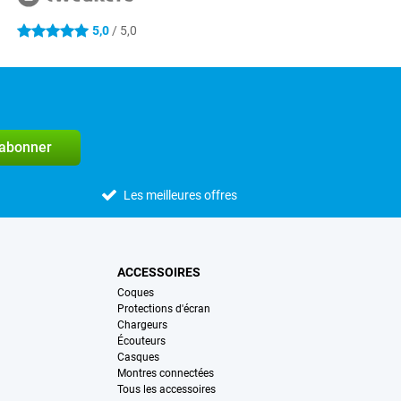
5,0
/ 5,0
5 étoiles
'abonner
Les meilleures offres
ACCESSOIRES
Coques
Protections d'écran
Chargeurs
Écouteurs
Casques
Montres connectées
Tous les accessoires