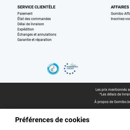
SERVICE CLIENTÈLE
AFFAIRES
Paiement
Gomibo Affa
État des commandes
Inscrivez-vo
Délai de livraison
Expédition
Échanges et annulations
Garantie et réparation
Certificats, methodes de paiement, partenaires de services de livraiso
Pied-de-page légal
Les prix mentionnés su
*Les délais de livr
À propos de Gomibo.b
Préférences de cookies