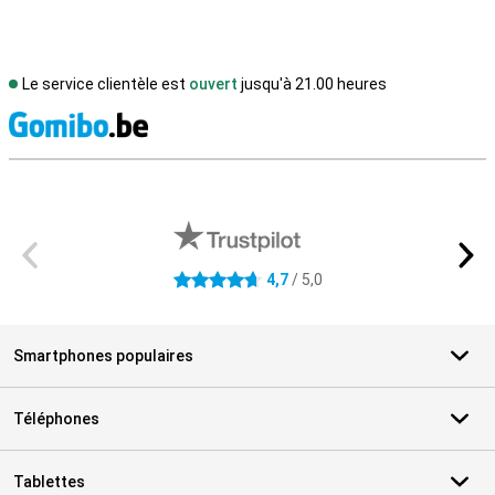
Le service clientèle est
ouvert
jusqu'à 21.00 heures
M
Avis externes des magasins
4,7
/ 5,0
4.7 étoiles
Smartphones populaires
Téléphones
Tablettes