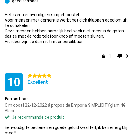
goed formaat
Pour
Het is een eenvoudig en simpel toestel.
Voor mensen met dementie werkt het dichtklappen goed om uit
te schakelen.
Deze mensen hebben namelijk heel vaak niet meer in de gaten
dat ze met de rode telefoonknop af moeten sluiten.
Hierdoor zijn ze dan niet meer bereikbaar.
1
0
5 étoiles
10
Excellent
Fantastisch
C m oost | 22-12-2022 á propos de Emporia SIMPLICITYglam.4G
Blanc
Je recommande ce produit
Eenvoudig te bedienen en goede geluid kwaliteit, ik ben er erg blij
mee,!!