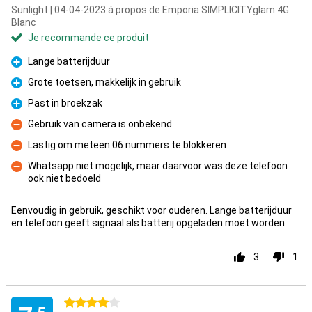
Sunlight | 04-04-2023 á propos de Emporia SIMPLICITYglam.4G
Blanc
Je recommande ce produit
Lange batterijduur
Pour
Grote toetsen, makkelijk in gebruik
Pour
Past in broekzak
Pour
Gebruik van camera is onbekend
Contre
Lastig om meteen 06 nummers te blokkeren
Contre
Whatsapp niet mogelijk, maar daarvoor was deze telefoon
ook niet bedoeld
Contre
Eenvoudig in gebruik, geschikt voor ouderen. Lange batterijduur
en telefoon geeft signaal als batterij opgeladen moet worden.
3
1
4 étoiles