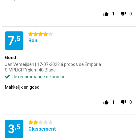
1
0
4 étoiles
7
,5
Bon
Goed
Jan Verseijden | 17-07-2022 á propos de Emporia
SIMPLICITYglam.4G Blanc
Je recommande ce produit
Makkelijk en goed
1
0
2 étoiles
3
,5
Classement