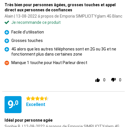
Très bien pour personnes âgées, grosses touches et appel
direct aux personnes de confiances
Alain | 13-08-2022 á propos de Emporia SIMPLICITYglam.4G Blanc
Je recommande ce produit
Facile d'utilisation
Pour
Grosses touches
Pour
4G alors que les autres téléphones sont en 2G ou 3G et ne
fonctionnent plus dans certaines zone
Pour
Manque 1 touche pour Haut Parleur direct
Contre
0
0
4.5 étoiles
9
,0
Excellent
Idéal pour personne agée
Sophie B. | 12-08-2022 á propos de Emporia SIMPLICITYglam.4G