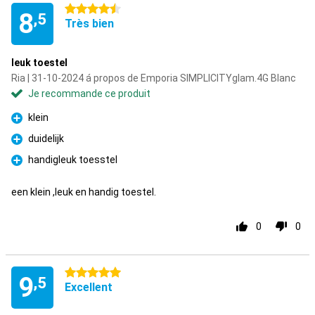
4.5 étoiles
8
,5
Très bien
leuk toestel
Ria | 31-10-2024 á propos de Emporia SIMPLICITYglam.4G Blanc
Je recommande ce produit
klein
Pour
duidelijk
Pour
handigleuk toesstel
Pour
een klein ,leuk en handig toestel.
0
0
5 étoiles
9
,5
Excellent