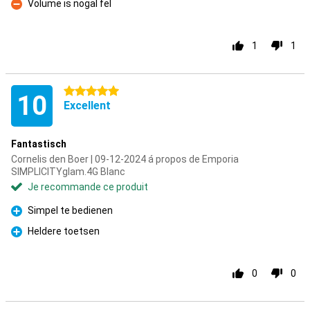
Volume is nogal fel
Contre
1
1
5 étoiles
10
Excellent
Fantastisch
Cornelis den Boer | 09-12-2024 á propos de Emporia
SIMPLICITYglam.4G Blanc
Je recommande ce produit
Simpel te bedienen
Pour
Heldere toetsen
Pour
0
0