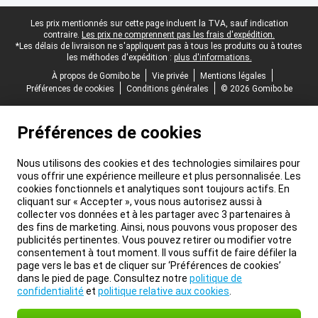
Pied-de-page légal
Les prix mentionnés sur cette page incluent la TVA, sauf indication
contraire.
Les prix ne comprennent pas les frais d'expédition.
*Les délais de livraison ne s'appliquent pas à tous les produits ou à toutes
les méthodes d'expédition :
plus d'informations.
À propos de Gomibo.be
Vie privée
Mentions légales
Préférences de cookies
Conditions générales
© 2026 Gomibo.be
Préférences de cookies
Nous utilisons des cookies et des technologies similaires pour
vous offrir une expérience meilleure et plus personnalisée. Les
cookies fonctionnels et analytiques sont toujours actifs. En
cliquant sur « Accepter », vous nous autorisez aussi à
collecter vos données et à les partager avec 3 partenaires à
des fins de marketing. Ainsi, nous pouvons vous proposer des
publicités pertinentes. Vous pouvez retirer ou modifier votre
consentement à tout moment. Il vous suffit de faire défiler la
page vers le bas et de cliquer sur ‘Préférences de cookies’
dans le pied de page. Consultez notre
politique de
confidentialité
et
politique relative aux cookies
.