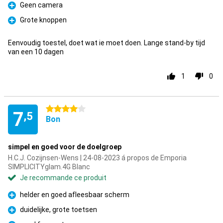
Geen camera
Pour
Grote knoppen
Pour
Eenvoudig toestel, doet wat ie moet doen. Lange stand-by tijd
van een 10 dagen
1
0
4 étoiles
7
,5
Bon
simpel en goed voor de doelgroep
H.C.J. Cozijnsen-Wens | 24-08-2023 á propos de Emporia
SIMPLICITYglam.4G Blanc
Je recommande ce produit
helder en goed afleesbaar scherm
Pour
duidelijke, grote toetsen
Pour