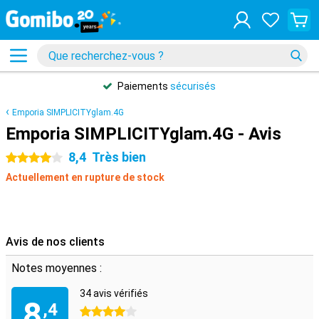
Paiements
sécurisés
Emporia SIMPLICITYglam.4G
Emporia SIMPLICITYglam.4G - Avis
8,4
Très bien
4 étoiles
Actuellement en rupture de stock
Avis de nos clients
Notes moyennes :
34 avis vérifiés
8
,4
4 étoiles