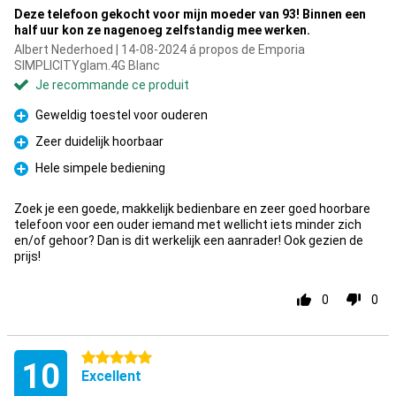
Deze telefoon gekocht voor mijn moeder van 93! Binnen een
half uur kon ze nagenoeg zelfstandig mee werken.
Albert Nederhoed | 14-08-2024 á propos de Emporia
SIMPLICITYglam.4G Blanc
Je recommande ce produit
Geweldig toestel voor ouderen
Pour
Zeer duidelijk hoorbaar
Pour
Hele simpele bediening
Pour
Zoek je een goede, makkelijk bedienbare en zeer goed hoorbare
telefoon voor een ouder iemand met wellicht iets minder zich
en/of gehoor? Dan is dit werkelijk een aanrader! Ook gezien de
prijs!
0
0
5 étoiles
10
Excellent