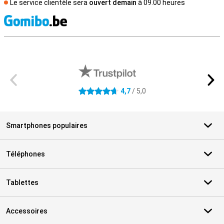
Le service clientèle sera
ouvert demain
à 09.00 heures
M
Avis externes des magasins
4,7
/ 5,0
4.7 étoiles
Smartphones populaires
Téléphones
Tablettes
Accessoires