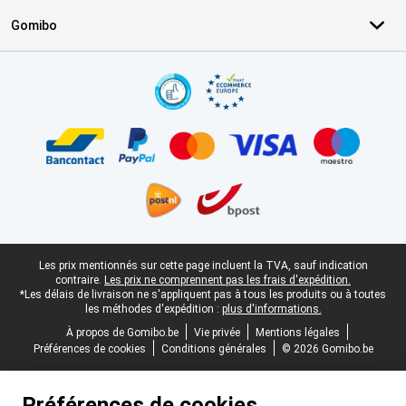
Gomibo
Certificats, methodes de paiement, partenaires de services de livr
Pied-de-page légal
Les prix mentionnés sur cette page incluent la TVA, sauf indication
contraire.
Les prix ne comprennent pas les frais d'expédition.
*Les délais de livraison ne s'appliquent pas à tous les produits ou à toutes
les méthodes d'expédition :
plus d'informations.
À propos de Gomibo.be
Vie privée
Mentions légales
Préférences de cookies
Conditions générales
© 2026 Gomibo.be
Préférences de cookies