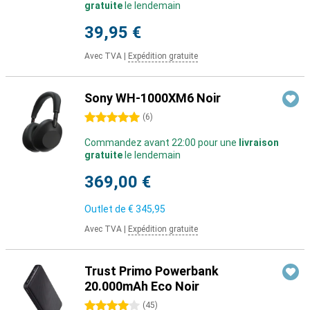
gratuite
le lendemain
39,95 €
Avec TVA
|
Expédition gratuite
Sony WH-1000XM6 Noir
5 étoiles
(
6
)
Commandez avant 22:00 pour une
livraison
gratuite
le lendemain
369,00 €
Outlet de
€ 345,95
Avec TVA
|
Expédition gratuite
Trust Primo Powerbank
20.000mAh Eco Noir
4 étoiles
(
45
)