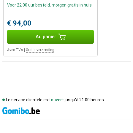
Voor 22:00 uur besteld, morgen gratis in huis
€ 94,00
Au panier
Avec TVA
|
Gratis verzending
Le service clientèle est
ouvert
jusqu'à 21.00 heures
M
Avis externes des magasins