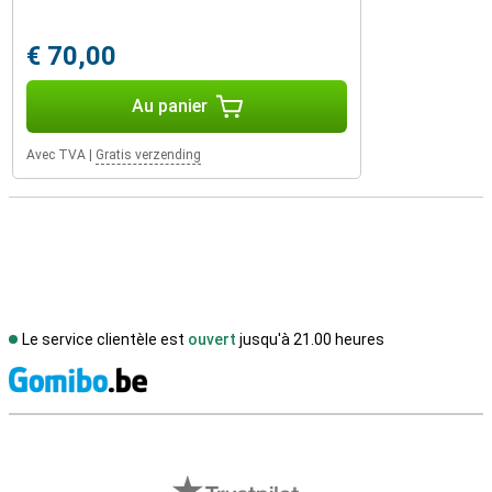
€ 70,00
Au panier
Avec TVA
|
Gratis verzending
Le service clientèle est
ouvert
jusqu'à 21.00 heures
M
Avis externes des magasins