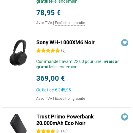
gratuite
le lendemain
78,95 €
Avec TVA
|
Expédition gratuite
Sony WH-1000XM6 Noir
5 étoiles
(
6
)
Commandez avant 22:00 pour une
livraison
gratuite
le lendemain
369,00 €
Outlet de
€ 345,95
Avec TVA
|
Expédition gratuite
Trust Primo Powerbank
20.000mAh Eco Noir
4 étoiles
(
45
)