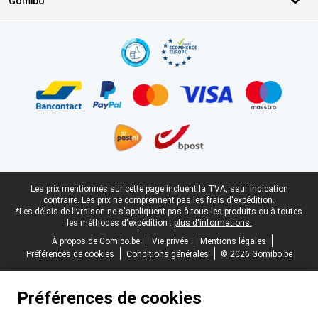
Gomibo
Certificats, methodes de paiement, partenaires de services de livr
Pied-de-page légal
Les prix mentionnés sur cette page incluent la TVA, sauf indication
contraire.
Les prix ne comprennent pas les frais d'expédition.
*Les délais de livraison ne s'appliquent pas à tous les produits ou à toutes
les méthodes d'expédition :
plus d'informations.
À propos de Gomibo.be
Vie privée
Mentions légales
Préférences de cookies
Conditions générales
© 2026 Gomibo.be
Préférences de cookies