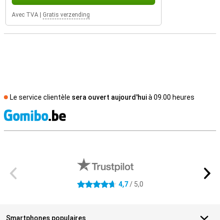
Avec TVA
|
Gratis verzending
Le service clientèle
sera ouvert aujourd'hui
à 09.00 heures
M
Avis externes des magasins
4,7
/ 5,0
4.7 étoiles
Smartphones populaires