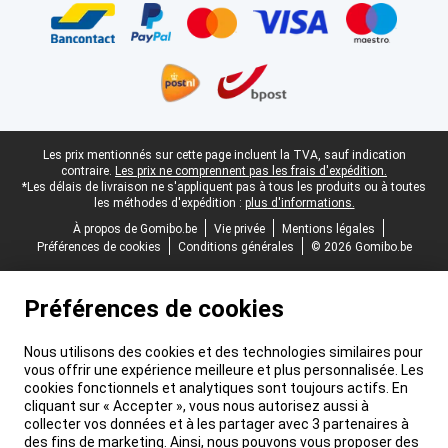
Pied-de-page légal
Les prix mentionnés sur cette page incluent la TVA, sauf indication
contraire.
Les prix ne comprennent pas les frais d'expédition.
*Les délais de livraison ne s'appliquent pas à tous les produits ou à toutes
les méthodes d'expédition :
plus d'informations.
À propos de Gomibo.be
Vie privée
Mentions légales
Préférences de cookies
Conditions générales
© 2026 Gomibo.be
Préférences de cookies
Nous utilisons des cookies et des technologies similaires pour
vous offrir une expérience meilleure et plus personnalisée. Les
cookies fonctionnels et analytiques sont toujours actifs. En
cliquant sur « Accepter », vous nous autorisez aussi à
collecter vos données et à les partager avec 3 partenaires à
des fins de marketing. Ainsi, nous pouvons vous proposer des