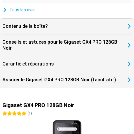
pouvez utiliser une carte Dual-SIM ou eSIM et insérer une carte
mémoire. L'anneau LED au dos de l'appareil émet des signaux
Tous les avis
lumineux pour les notifications. Cela s'avère très pratique lorsque
l'on travaille dans un environnement bruyant ou animé. Le GX4 PRO
prend également en charge Android Enterprise et TeamViewer, ce
Contenu de la boîte?
qui le rend parfaitement adapté à une utilisation professionnelle.
Conseils et astuces pour le Gigaset GX4 PRO 128GB
Noir
Garantie et réparations
Assurer le Gigaset GX4 PRO 128GB Noir (facultatif)
Gigaset GX4 PRO 128GB Noir
5 étoiles
(
1
)