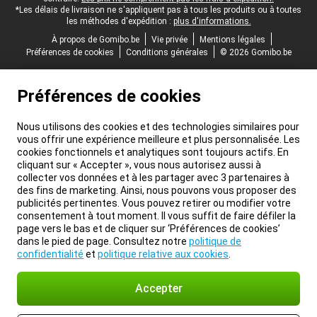
*Les délais de livraison ne s'appliquent pas à tous les produits ou à toutes
les méthodes d'expédition :
plus d'informations.
À propos de Gomibo.be
Vie privée
Mentions légales
Préférences de cookies
Conditions générales
© 2026 Gomibo.be
Préférences de cookies
Nous utilisons des cookies et des technologies similaires pour
vous offrir une expérience meilleure et plus personnalisée. Les
cookies fonctionnels et analytiques sont toujours actifs. En
cliquant sur « Accepter », vous nous autorisez aussi à
collecter vos données et à les partager avec 3 partenaires à
des fins de marketing. Ainsi, nous pouvons vous proposer des
publicités pertinentes. Vous pouvez retirer ou modifier votre
consentement à tout moment. Il vous suffit de faire défiler la
page vers le bas et de cliquer sur ‘Préférences de cookies’
dans le pied de page. Consultez notre
politique de
confidentialité
et
politique relative aux cookies
.
Accepter