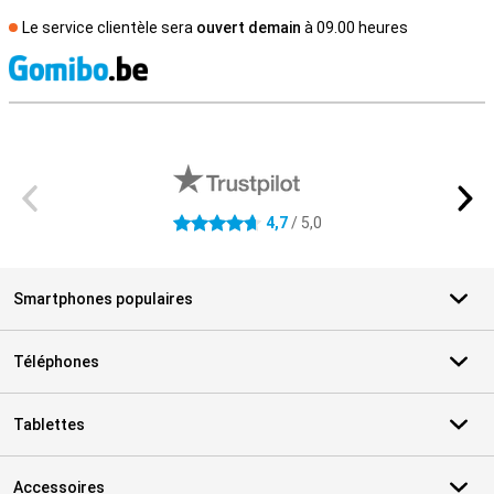
Le service clientèle sera
ouvert demain
à 09.00 heures
M
Avis externes des magasins
4,7
/ 5,0
4.7 étoiles
Smartphones populaires
Téléphones
Tablettes
Accessoires