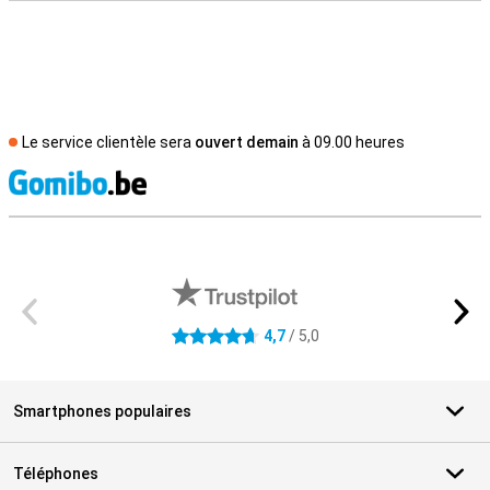
Le service clientèle sera
ouvert demain
à 09.00 heures
M
Avis externes des magasins
4,7
/ 5,0
4.7 étoiles
Smartphones populaires
Téléphones