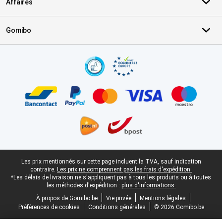
Affaires
Gomibo
Certificats, methodes de paiement, partenaires de services de livr
Pied-de-page légal
Les prix mentionnés sur cette page incluent la TVA, sauf indication
contraire.
Les prix ne comprennent pas les frais d'expédition.
*Les délais de livraison ne s'appliquent pas à tous les produits ou à toutes
les méthodes d'expédition :
plus d'informations.
À propos de Gomibo.be
Vie privée
Mentions légales
Préférences de cookies
Conditions générales
© 2026 Gomibo.be