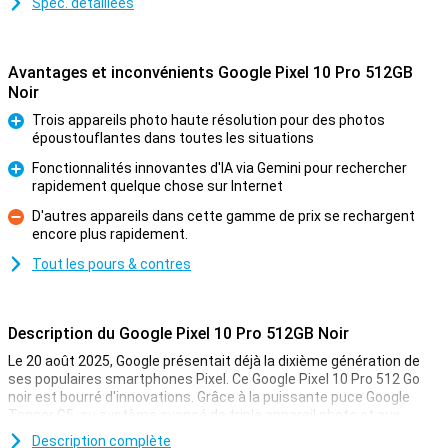
Spéc. détaillées
Avantages et inconvénients Google Pixel 10 Pro 512GB
Noir
Trois appareils photo haute résolution pour des photos
époustouflantes dans toutes les situations
Pour
Fonctionnalités innovantes d'IA via Gemini pour rechercher
rapidement quelque chose sur Internet
Pour
D'autres appareils dans cette gamme de prix se rechargent
encore plus rapidement.
Contre
Tout les pours & contres
Description du Google Pixel 10 Pro 512GB Noir
Le 20 août 2025, Google présentait déjà la dixième génération de
ses populaires smartphones Pixel. Ce Google Pixel 10 Pro 512 Go
noir est bourré d'innovations. Grâce à la puissante puce Google
Tensor G5, au système avancé de triple appareil photo et aux
fonctions d'IA pratiques avec Gemini, vous aurez toujours une
Description complète