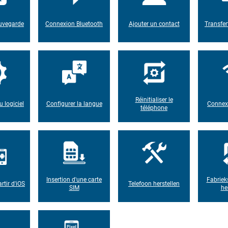
auvegarde
Connexion Bluetooth
Ajouter un contact
Transfer
Réinitialiser le
u logiciel
Configurer la langue
Connexi
téléphone
Insertion d'une carte
Fabriek
rtir d'iOS
Telefoon herstellen
SIM
he