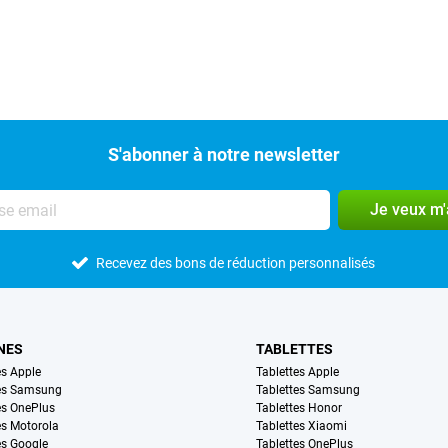
S'abonner à notre newsletter
Je veux m
Recevez des bons de réduction personnalisés
NES
TABLETTES
s Apple
Tablettes Apple
es Samsung
Tablettes Samsung
s OnePlus
Tablettes Honor
s Motorola
Tablettes Xiaomi
s Google
Tablettes OnePlus