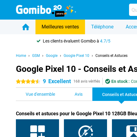
Meilleures ventes
Téléphone
Acce
Les clients évaluent Gomibo à
4.7/5
Home
GSM
Google
Google Pixel 10
Conseils et Astuces
Google Pixel 10 - Conseils et A
9
Excellent
En stock :
Co
4.5 étoiles
168 avis vérifiés
Vue d'ensemble
Avis
Conseils et Astuc
Conseils et astuces pour le Google Pixel 10 128GB Ble