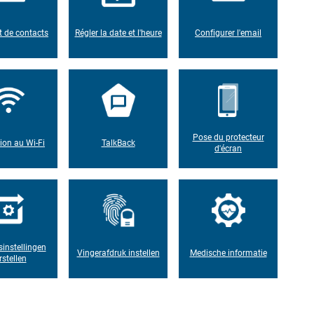
t de contacts
Régler la date et l'heure
Configurer l'email
Pose du protecteur
on au Wi-Fi
TalkBack
d'écran
sinstellingen
Vingerafdruk instellen
Medische informatie
rstellen