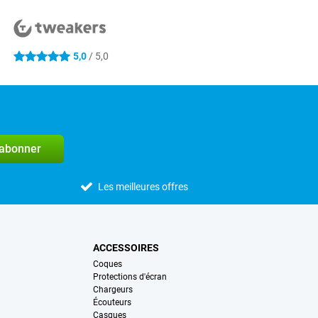
5,0
/ 5,0
5 étoiles
'abonner
Les meilleures offres
ACCESSOIRES
Coques
Protections d'écran
Chargeurs
Écouteurs
Casques