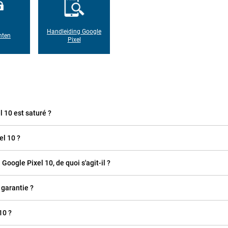
Handleiding Google
hten
Pixel
l 10 est saturé ?
l 10 ?
 Google Pixel 10, de quoi s'agit-il ?
 garantie ?
10 ?