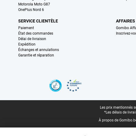
Motorola Moto G87
OnePlus Nord 6
SERVICE CLIENTÈLE
AFFAIRES
Paiement
Gomibo Affa
État des commandes
Inscrivez-vo
Délai de livraison
Expédition
Échanges et annulations
Garantie et réparation
Certificats, methodes de paiement, partenaires de services de livraiso
Pied-de-page légal
Les prix mentionnés su
*Les délais de livr
À propos de Gomibo.b