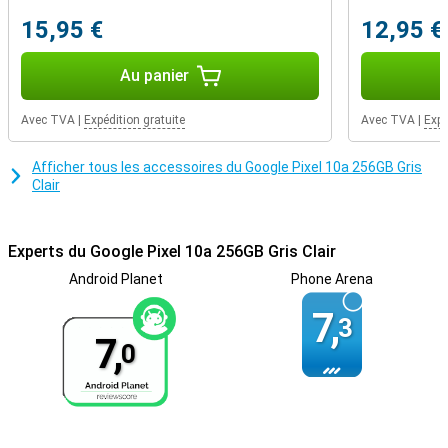
intensive. Et vous avez besoin de plus ? Activez alors l'économie de
batterie extrême et obtenez jusqu'à 120 heures d'autonomie. Si la
15,95 €
12,95 €
batterie s'épuise, rechargez-la rapidement grâce à la charge filaire
de 45 W. La charge sans fil via Qi est également possible. Le
Au panier
chargement sans fil via Qi est également possible. Ainsi, vous êtes
toujours en mouvement, sans avoir à attendre longtemps devant
une prise de courant.
Avec TVA
|
Expédition gratuite
Avec TVA
|
Expé
Google Tensor G4
Afficher tous les accessoires du Google Pixel 10a 256GB Gris
Le Google Pixel 10a 128 Go Gris fonctionne avec la puce Google
Clair
Tensor G4, spécialement conçue pour l'IA, la vitesse et l'efficacité.
Que vous ouvriez des apps, montiez des vidéos ou jouiez à des
jeux, tout fonctionne à la vitesse de l'éclair. Avec 8 Go de mémoire
de travail, vous pouvez passer d'une app à l'autre sans effort, et
Experts du Google Pixel 10a 256GB Gris Clair
les 128 Go de stockage permettent de conserver toutes vos
Android Planet
Phone Arena
photos, apps et fichiers sans craindre de manquer d'espace. Vous
êtes enthousiasmé par le Pixel 10a, mais vous souhaitez un peu
7,
plus de puissance ? Alors jetez un œil au Google Pixel 10, qui est
3
équipé de la puce Tensor G5, plus rapide, pour des performances
7,
0
encore meilleures.
Écran d'une netteté exceptionnelle avec une lecture
fluide.
L'écran pOLED de 6,3 pouces avec un taux de rafraîchissement de