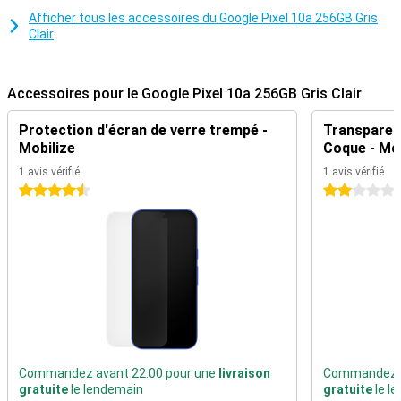
manière fluide et naturelle. Que vous souhaitiez être productif ou
Afficher tous les accessoires du Google Pixel 10a 256GB Gris
libérer votre créativité, Gemini vous aide à avancer : rapide, intuitif
Clair
et intelligent.
Appareil photo impressionnant avec fonctions
Accessoires pour le Google Pixel 10a 256GB Gris Clair
d'intelligence artificielle
Le Pixel 10a est équipé d'un appareil photo grand angle de 48 MP et
Protection d'écran de verre trempé -
Transparen
d'un objectif ultra grand angle de 13 MP. Cela vous permet de tout
Mobilize
Coque - Mob
capturer avec une grande netteté, des paysages grandioses aux
moindres détails. Des fonctions telles que la mise au point macro,
1 avis vérifié
1 avis vérifié
la vision nocturne et l'astrophotographie vous permettent de
4.5 étoiles
2 étoiles
prendre des images vives et nettes même dans l'obscurité, et la
fonction Camera Coach vous donne même des instructions utiles
pour prendre une meilleure photo. La fonction Add Me permet
d'ajouter ultérieurement le photographe à la photo de groupe, et la
fonction Magic Eraser permet d'effacer rapidement et facilement
des objets ou des personnes de la photo. À l'avant, la caméra selfie
de 13 MP est idéale pour des selfies nets et des appels vidéo de
qualité supérieure.
Autonomie de la batterie pendant toute la journée
La batterie de 5 100 mAh du Google Pixel 10a permet de tenir
Commandez avant 22:00 pour une
livraison
Commandez a
facilement une journée entière, même en cas d'utilisation
gratuite
le lendemain
gratuite
le l