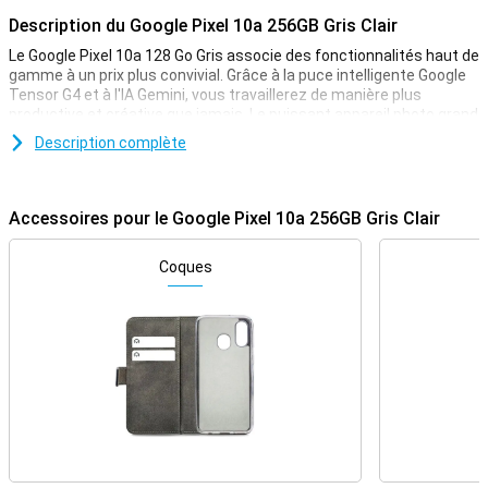
Description du Google Pixel 10a 256GB Gris Clair
Le Google Pixel 10a 128 Go Gris associe des fonctionnalités haut de
gamme à un prix plus convivial. Grâce à la puce intelligente Google
Tensor G4 et à l'IA Gemini, vous travaillerez de manière plus
productive et créative que jamais. Le puissant appareil photo grand
angle de 48 MP, la caméra selfie lumineuse et la longue durée de vie
Description complète
de la batterie font de cet appareil un outil idéal pour une utilisation
quotidienne. Avec un écran net de 120 Hz, une conception robuste
et 7 ans de mises à jour, vous êtes prêt pour l'avenir. Vous
recherchez un smartphone intelligent, rapide et fiable ? Alors le
Accessoires pour le Google Pixel 10a 256GB Gris Clair
Pixel 10a est fait pour vous.
Coques
Gemini AI : travailler plus intelligemment
Avec Gemini AI, vous bénéficiez d'un assistant personnel qui vous
aide dans toutes vos tâches quotidiennes. Pensez à la
composition de messages, au résumé d'informations ou à la
recherche rapide dans vos apps. Avec Gemini Live, vous pouvez
simplement avoir une conversation sans avoir à donner
constamment de nouvelles commandes. Avec Circle to Search,
vous pouvez trouver rapidement des informations en encerclant
simplement une partie de votre écran. Vous pouvez également
utiliser Live Caption et Live Transcribe pour sous-titrer directement
les conversations ou les convertir en texte. Tout fonctionne de